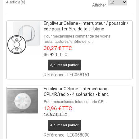
4 article(s)
Afficher
Enjoliveur Céliane - interrupteur / poussoir /
cde pour fenêtre de toit - blanc
Pour mécanismes commande de volets
roulants/stores/fenêtre de toit
30,27 € TTC
36,92 € TTC
Ajouter au panier
Référence : LEG068151
Enjoliveur Céliane - interscénario
CPL/IR/radio - 4 scénarios - blanc
Pour mécanismes interscenario CPL
13,96 € TTC
16,67 € TTC
REMISE DE
Ajouter au panier
33%
Référence : LEG068090
6 Pcs