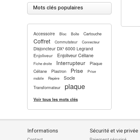
Mots clés populaires
Accessoire
Cartouche
Bloc
Boîte
Coffret
Commutateur
Connecteur
Disjoncteur DX³ 6000 Legrand
Enjoliveur Céliane
Enjoliveur
Interrupteur
Plaque
Fiche droite
Prise
Céliane
Plastron
Prise
Socle
mobile
Repère
plaque
Transformateur
Voir tous les mots clés
Informations
Sécurité et vie privée
Contact
Paiement sécurisé