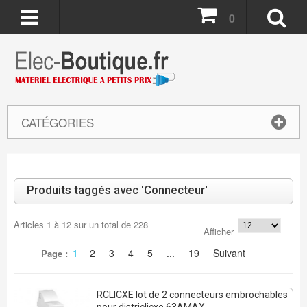
0
CATÉGORIES
Produits taggés avec 'Connecteur'
Articles
1
à
12
sur un total de
228
Afficher
1
2
3
4
5
...
19
Suivant
Page :
RCLICXE lot de 2 connecteurs embrochables