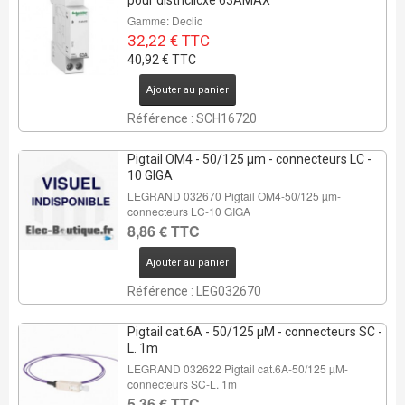
pour districlicxe 63AMAX
Gamme: Declic
32,22 € TTC
40,92 € TTC
Ajouter au panier
Référence : SCH16720
Pigtail OM4 - 50/125 µm - connecteurs LC -
10 GIGA
LEGRAND 032670 Pigtail OM4-50/125 µm-
connecteurs LC-10 GIGA
8,86 € TTC
Ajouter au panier
Référence : LEG032670
Pigtail cat.6A - 50/125 µM - connecteurs SC -
L. 1m
LEGRAND 032622 Pigtail cat.6A-50/125 µM-
connecteurs SC-L. 1m
5,36 € TTC