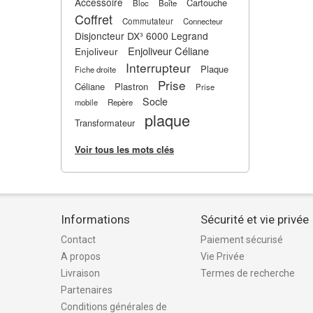
Accessoire
Cartouche
Bloc
Boîte
Coffret
Commutateur
Connecteur
Disjoncteur DX³ 6000 Legrand
Enjoliveur Céliane
Enjoliveur
Interrupteur
Plaque
Fiche droite
Prise
Céliane
Plastron
Prise
Socle
mobile
Repère
plaque
Transformateur
Voir tous les mots clés
Informations
Sécurité et vie privée
Contact
Paiement sécurisé
A propos
Vie Privée
Livraison
Termes de recherche
Partenaires
Conditions générales de