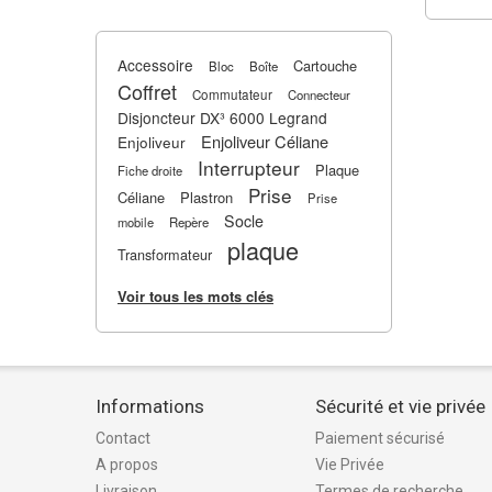
Accessoire
Cartouche
Bloc
Boîte
Coffret
Commutateur
Connecteur
Disjoncteur DX³ 6000 Legrand
Enjoliveur Céliane
Enjoliveur
Interrupteur
Plaque
Fiche droite
Prise
Céliane
Plastron
Prise
Socle
mobile
Repère
plaque
Transformateur
Voir tous les mots clés
Informations
Sécurité et vie privée
Contact
Paiement sécurisé
A propos
Vie Privée
Livraison
Termes de recherche