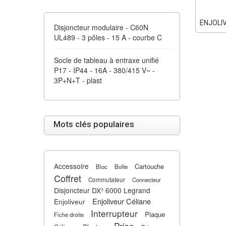
ENJOLIV
Disjoncteur modulaire - C60N
UL489 - 3 pôles - 15 A - courbe C
Socle de tableau à entraxe unifié
P17 - IP44 - 16A - 380/415 V~ -
3P+N+T - plast
Mots clés populaires
Accessoire
Cartouche
Bloc
Boîte
Coffret
Commutateur
Connecteur
Disjoncteur DX³ 6000 Legrand
Enjoliveur Céliane
Enjoliveur
Interrupteur
Plaque
Fiche droite
Prise