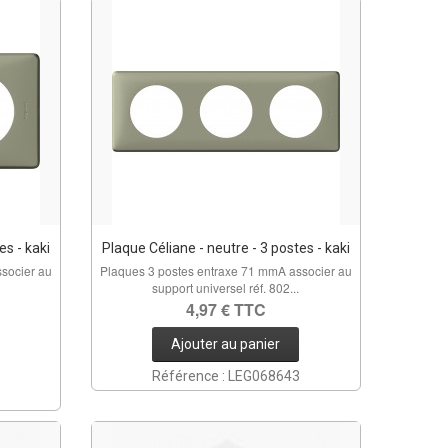
es - kaki
Plaque Céliane - neutre - 3 postes - kaki
socier au
Plaques 3 postes entraxe 71 mmA associer au
support universel réf. 802...
4,97 € TTC
Ajouter au panier
Référence : LEG068643