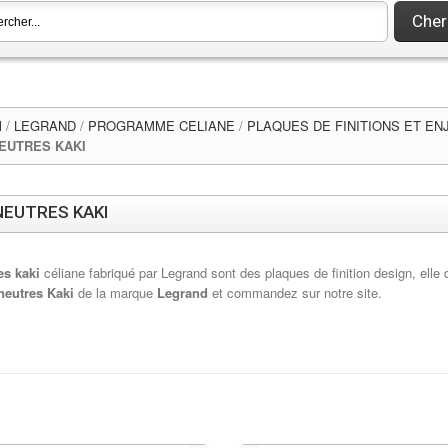
Cher
l
/
LEGRAND
/
PROGRAMME CELIANE
/
PLAQUES DE FINITIONS ET EN
EUTRES KAKI
NEUTRES KAKI
es kaki
céliane fabriqué par Legrand sont des plaques de finition design, ell
neutres Kaki
de la marque
Legrand
et commandez sur notre site.