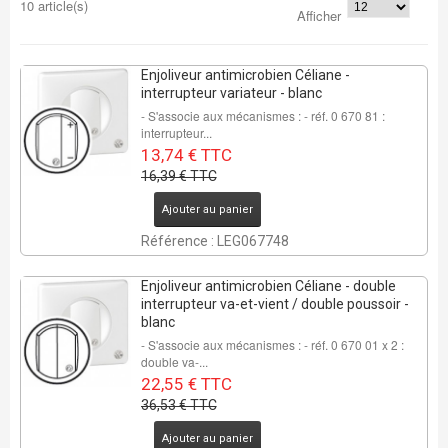
10 article(s)
Afficher
Enjoliveur antimicrobien Céliane -
interrupteur variateur - blanc
- S'associe aux mécanismes : - réf. 0 670 81 :
interrupteur...
13,74 € TTC
16,39 € TTC
Ajouter au panier
Référence : LEG067748
Enjoliveur antimicrobien Céliane - double
interrupteur va-et-vient / double poussoir -
blanc
- S'associe aux mécanismes : - réf. 0 670 01 x 2 :
double va-...
22,55 € TTC
36,53 € TTC
Ajouter au panier