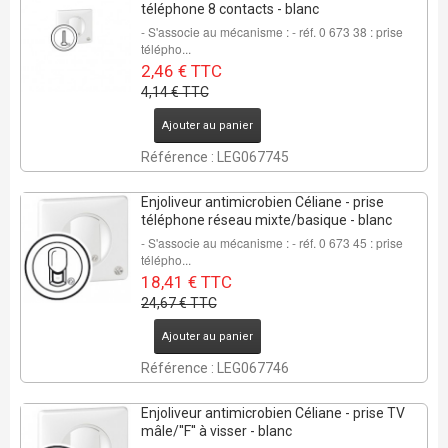
téléphone 8 contacts - blanc
- S'associe au mécanisme : - réf. 0 673 38 : prise
télépho...
2,46 € TTC
4,14 € TTC
REMISE DE
Ajouter au panier
25%
Référence : LEG067745
5 Pcs
Enjoliveur antimicrobien Céliane - prise
téléphone réseau mixte/basique - blanc
- S'associe au mécanisme : - réf. 0 673 45 : prise
télépho...
18,41 € TTC
24,67 € TTC
Ajouter au panier
Référence : LEG067746
Enjoliveur antimicrobien Céliane - prise TV
mâle/''F'' à visser - blanc