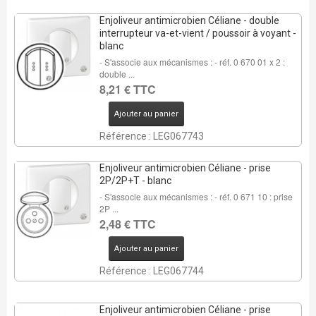
Enjoliveur antimicrobien Céliane - double
interrupteur va-et-vient / poussoir à voyant -
blanc
- S'associe aux mécanismes : - réf. 0 670 01 x 2 :
double ...
8,21 € TTC
Ajouter au panier
Référence : LEG067743
Enjoliveur antimicrobien Céliane - prise
2P/2P+T - blanc
- S'associe aux mécanismes : - réf. 0 671 10 : prise
2P ...
2,48 € TTC
Ajouter au panier
REMISE DE
41%
Référence : LEG067744
9 Pcs
Enjoliveur antimicrobien Céliane - prise