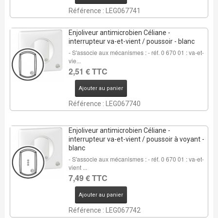
Référence : LEG067741
Enjoliveur antimicrobien Céliane -
interrupteur va-et-vient / poussoir - blanc
- S'associe aux mécanismes : - réf. 0 670 01 : va-et-
vie...
2,51 € TTC
Ajouter au panier
Référence : LEG067740
Enjoliveur antimicrobien Céliane -
interrupteur va-et-vient / poussoir à voyant -
blanc
- S'associe aux mécanismes : - réf. 0 670 01 : va-et-
vient ...
7,49 € TTC
Ajouter au panier
Référence : LEG067742