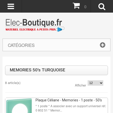
0
CATÉGORIES
MEMORIES 50's TURQUOISE
8 article(s)
Afficher
Plaque Céliane - Memories - 1 poste - 50's
* 1 poste * A associer avec un support universel réf.
0 802 51 * Memor...