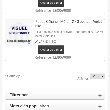
Ajouter au panier
Référence : LEG069088
Plaque Céliane - Métal - 2 x 3 postes - Violet
Irisé
2 x 3 postes A associer avec 1 support réf. 0 802 66
Métal Violet Iris...
51,77 € TTC
Ajouter au panier
Référence : LEG069089
11 article(s)
Afficher
Filtrer par
Mots clés populaires