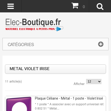
0
CATÉGORIES
METAL VIOLET IRISE
11 article(s)
Afficher
Plaque Céliane - Métal - 1 poste - Violet Irisé
* 1 poste * A associer avec un support universel réf.
0 802 51 * Métal...