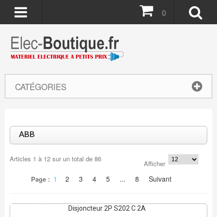
0
CATÉGORIES
ABB
Articles
1
à
12
sur un total de
86
Afficher
REMISE DE
40%
1
2
3
4
5
...
8
Suivant
Page :
20 Pcs
Disjoncteur 2P S202 C 2A