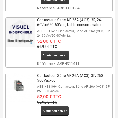
22%
Référence : ABBH311064
2 Pcs
Contacteur, Série AF, 26A (AC3), 3P, 24-
60Vac/20-60Vdc, faible consommation
ABB H311411 Contacteur, Série AF, 26A (AC3), 3P,
24-60Vac/20-60Vdc, fa...
52,00 € TTC
66,92 € TTC
REMISE DE
Ajouter au panier
22%
Référence : ABBH311411
2 Pcs
Contacteur, Série AF, 26A (AC3), 3P, 250-
500Vac/dc
ABB H311094 Contacteur, Série AF, 26A (AC3), 3P,
250-500Vac/dc
52,00 € TTC
66,92 € TTC
Ajouter au panier