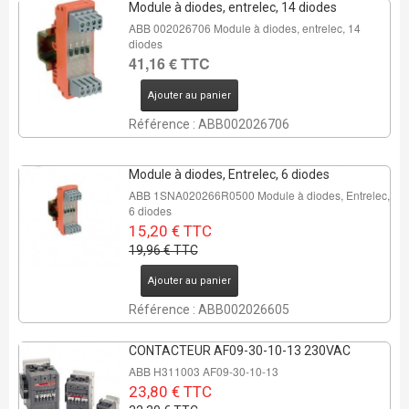
Module à diodes, entrelec, 14 diodes
ABB 002026706 Module à diodes, entrelec, 14
diodes
41,16 € TTC
Ajouter au panier
REMISE DE
24%
Référence : ABB002026706
4 Pcs
Module à diodes, Entrelec, 6 diodes
ABB 1SNA020266R0500 Module à diodes, Entrelec,
6 diodes
15,20 € TTC
19,96 € TTC
REMISE DE
Ajouter au panier
26%
Référence : ABB002026605
1 Pcs
CONTACTEUR AF09-30-10-13 230VAC
ABB H311003 AF09-30-10-13
23,80 € TTC