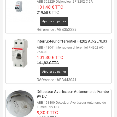
ABB 352229 Disjoncteur 2P S202 C 2A
131,48 € TTC
219,58 € TTC
REMISE DE
Ajouter au panier
29%
Référence : ABB352229
1 Pcs
Interrupteur différentiel FH202 AC-25/0.03
ABB 443041 Interrupteur différentiel FH202 AC-
25/0.03
101,30 € TTC
141,82 € TTC
Ajouter au panier
Référence : ABB443041
Détecteur Avertisseur Autonome de Fumée -
9V DC
ABB 191400 Détecteur Avertisseur Autonome de
Fumée - 9V DC
9,30 € TTC