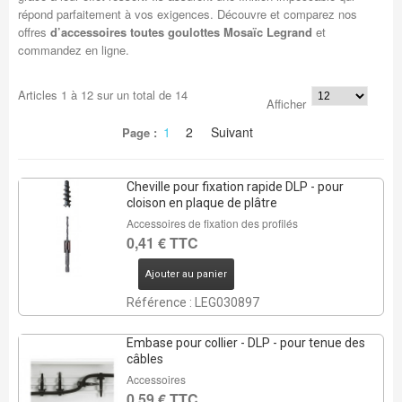
répond parfaitement à vos exigences. Découvre et comparez nos
offres
d’accessoires toutes goulottes Mosaïc Legrand
et
commandez en ligne.
Articles
1
à
12
sur un total de
14
Afficher
1
2
Suivant
Page :
Cheville pour fixation rapide DLP - pour
cloison en plaque de plâtre
Accessoires de fixation des profilés
0,41 € TTC
Ajouter au panier
Référence : LEG030897
Embase pour collier - DLP - pour tenue des
câbles
Accessoires
0,59 € TTC