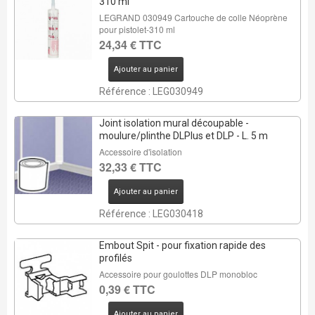
310 ml
LEGRAND 030949 Cartouche de colle Néoprène
pour pistolet-310 ml
24,34 € TTC
Ajouter au panier
Référence : LEG030949
Joint isolation mural découpable -
moulure/plinthe DLPlus et DLP - L. 5 m
Accessoire d'isolation
32,33 € TTC
Ajouter au panier
Référence : LEG030418
Embout Spit - pour fixation rapide des
profilés
Accessoire pour goulottes DLP monobloc
0,39 € TTC
Ajouter au panier