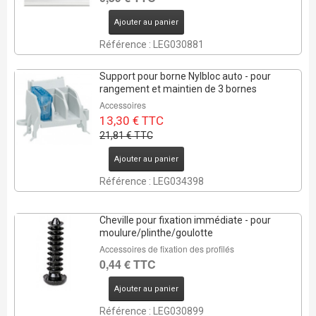
REMISE DE
Ajouter au panier
39%
Référence : LEG030881
5 Pcs
Support pour borne Nylbloc auto - pour
rangement et maintien de 3 bornes
Accessoires
13,30 € TTC
21,81 € TTC
Ajouter au panier
Référence : LEG034398
Cheville pour fixation immédiate - pour
moulure/plinthe/goulotte
Accessoires de fixation des profilés
0,44 € TTC
Ajouter au panier
Référence : LEG030899