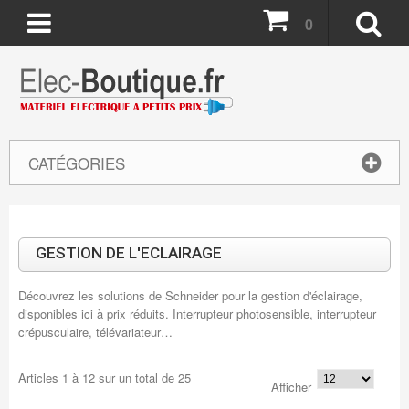
0
CATÉGORIES
GESTION DE L'ECLAIRAGE
Découvrez les solutions de Schneider pour la gestion d'éclairage,
disponibles ici à prix réduits. Interrupteur photosensible, interrupteur
crépusculaire, télévariateur…
Articles
1
à
12
sur un total de
25
Afficher