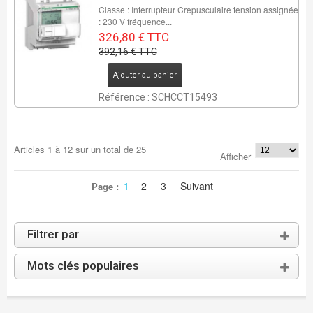
Classe : Interrupteur Crepusculaire tension assignée
: 230 V fréquence...
326,80 € TTC
392,16 € TTC
Ajouter au panier
Référence : SCHCCT15493
Articles
1
à
12
sur un total de
25
Afficher
1
2
3
Suivant
Page :
Filtrer par
Mots clés populaires