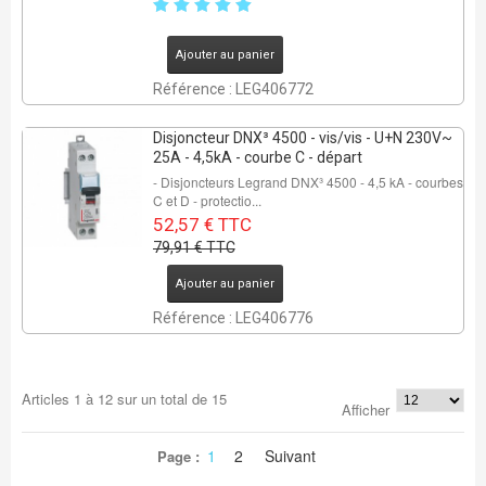
Ajouter au panier
Référence : LEG406772
Disjoncteur DNX³ 4500 - vis/vis - U+N 230V~
25A - 4,5kA - courbe C - départ
- Disjoncteurs Legrand DNX³ 4500 - 4,5 kA - courbes
C et D - protectio...
52,57 € TTC
79,91 € TTC
Ajouter au panier
Référence : LEG406776
Articles
1
à
12
sur un total de
15
Afficher
1
2
Suivant
Page :