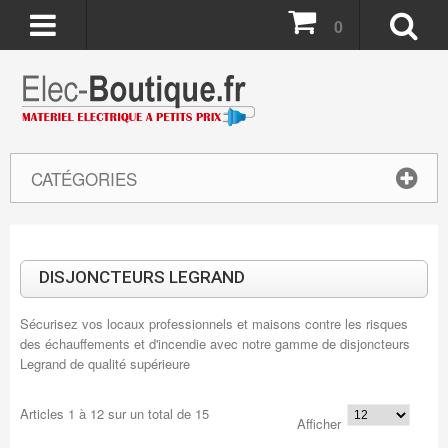
0
CATÉGORIES
DISJONCTEURS LEGRAND
Sécurisez vos locaux professionnels et maisons contre les risques
des échauffements et d'incendie avec notre gamme de disjoncteurs
Legrand de qualité supérieure
Articles
1
à
12
sur un total de
15
Afficher