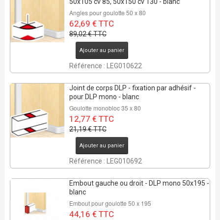
50x105 cv 85, 50x150 cv 130 - blanc
Angles pour goulotte 50 x 80
62,69 € TTC
89,02 € TTC
Ajouter au panier
Référence : LEG010622
Joint de corps DLP - fixation par adhésif -
pour DLP mono - blanc
Goulotte monobloc 35 x 80
12,77 € TTC
21,19 € TTC
Ajouter au panier
Référence : LEG010692
Embout gauche ou droit - DLP mono 50x195 -
blanc
Embout pour goulotte 50 x 195
44,16 € TTC