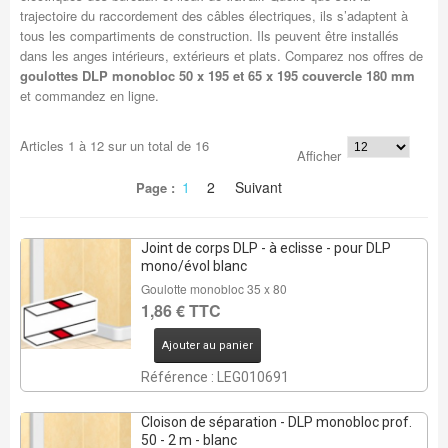
trajectoire du raccordement des câbles électriques, ils s’adaptent à
tous les compartiments de construction. Ils peuvent être installés
dans les anges intérieurs, extérieurs et plats. Comparez nos offres de
goulottes DLP monobloc 50 x 195 et 65 x 195 couvercle 180 mm
et commandez en ligne.
Articles
1
à
12
sur un total de
16
Afficher
1
2
Suivant
Page :
Joint de corps DLP - à eclisse - pour DLP
mono/évol blanc
Goulotte monobloc 35 x 80
1,86 € TTC
Ajouter au panier
Référence : LEG010691
Cloison de séparation - DLP monobloc prof.
50 - 2 m - blanc