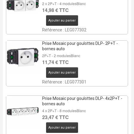
2 x 2P+T - 4 modulesBlanc
14,98 € TTC
Ajouter au panier
Référence : LEG077302
Prise Mosaic pour goulottes DLP- 2P+T -
bornes auto
2P+T - 2 modulesBlanc
11,74 € TTC
Ajouter au panier
Référence : LEG077301
Prise Mosaic pour goulottes DLP- 4x2P+T -
bornes auto
4 x 2P+T - 8 modulesBlanc
23,47 € TTC
Ajouter au panier