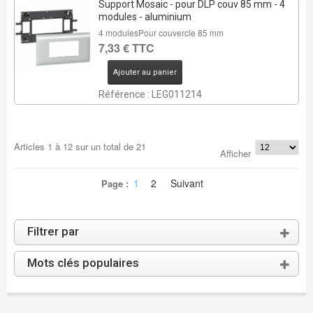
Support Mosaic - pour DLP couv 85 mm - 4
modules - aluminium
4 modulesPour couvercle 85 mm
7,33 € TTC
Ajouter au panier
Référence : LEG011214
Articles
1
à
12
sur un total de
21
Afficher
1
2
Suivant
Page :
Filtrer par
Mots clés populaires