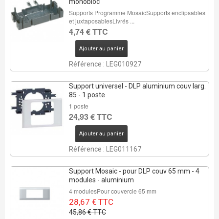
monobloc
Supports Programme MosaicSupports enclipsables
et juxtaposablesLivrés ...
4,74 € TTC
Ajouter au panier
Référence : LEG010927
Support universel - DLP aluminium couv larg.
85 - 1 poste
1 poste
24,93 € TTC
REMISE DE
Ajouter au panier
37%
Référence : LEG011167
2 Pcs
Support Mosaic - pour DLP couv 65 mm - 4
modules - aluminium
4 modulesPour couvercle 65 mm
28,67 € TTC
45,86 € TTC