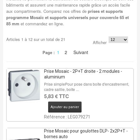
bâtiments et assurent une maintenance rapide grâce un accès facile
aux compartiments. Comparez nos offres de
prises et supports
programme Mosaïc et supports universels pour couvercle 65 et
85 mm
et commandez en ligne.
Articles
1
à
12
sur un total de
21
Afficher
1
2
Suivant
Page :
Prise Mosaic - 2P+T droite - 2 modules -
aluminium
Prise simplePour pose dans boîte d'encastrement,
cadre saillie, boîte ...
5,83 € TTC
Ajouter au panier
Référence : LEG079271
Prise Mosaic pour goulottes DLP- 2x2P+T -
bornes auto