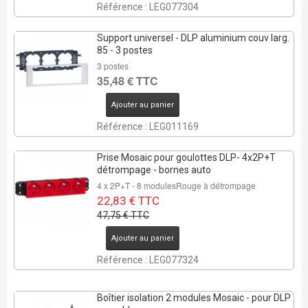
Référence : LEG077304
Support universel - DLP aluminium couv larg.
85 - 3 postes
3 postes
35,48 € TTC
REMISE DE
Ajouter au panier
52%
Référence : LEG011169
4 Pcs
Prise Mosaic pour goulottes DLP- 4x2P+T
détrompage - bornes auto
4 x 2P+T - 8 modulesRouge à détrompage
22,83 € TTC
47,75 € TTC
Ajouter au panier
Référence : LEG077324
Boîtier isolation 2 modules Mosaic - pour DLP