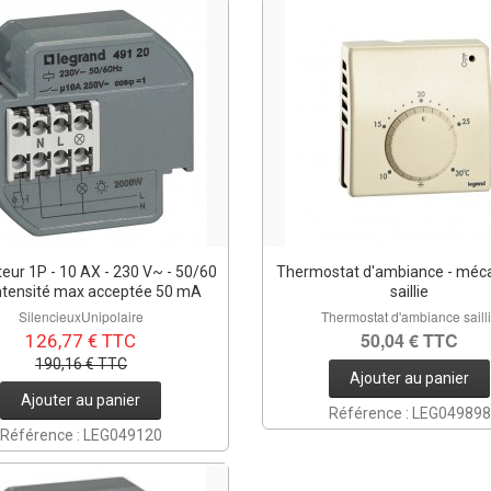
teur 1P - 10 AX - 230 V~ - 50/60
Thermostat d'ambiance - méca
intensité max acceptée 50 mA
saillie
SilencieuxUnipolaire
Thermostat d'ambiance saill
50,04 € TTC
126,77 € TTC
190,16 € TTC
Ajouter au panier
Ajouter au panier
Référence : LEG049898
Référence : LEG049120