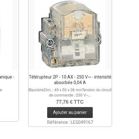
nique -
Télérupteur 2P - 10 AX - 250 V~ - intensité
absorbée 0,04 A
ie
BipolaireDim. : 49 x 50 x 36 mmTension du circuit
de commande : 230 V~...
77,76 € TTC
Ajouter au panier
Référence : LEG049167