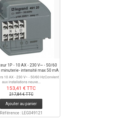
teur 1P - 10 AX - 230 V~ - 50/60
c minuterie- intensité max 50 mA
urs 10 AX - 230 V~ - 50/60 HzConvient
aux installations neuve...
153,41 € TTC
217,84 € TTC
Ajouter au panier
Référence : LEG049121