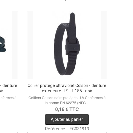
 - denture
Collier protégé ultraviolet Colson - denture
oir
extérieure - l 9 - L 185 - noir
onformes à
Colliers Colson noirs protégés U.V.Conformes à
.
la norme EN 62275 (NFC ...
0,16 € TTC
Ajouter au panier
Référence : LEG031913