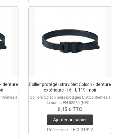
 - denture
Collier protégé ultraviolet Colson - denture
oir
extérieure - l 6 - L 119 - noir
onformes à
Colliers Colson noirs protégés U.V.Conformes à
.
la norme EN 62275 (NFC ...
0,15 € TTC
Ajouter au panier
Référence : LEG031922