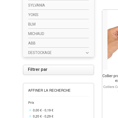
SYLVANIA
YOKIS
BLM
MICHAUD
ABB
DESTOCKAGE
Filtrer par
Collier p
ex
Colliers 
AFFINER LA RECHERCHE
Prix
0,00 €
-
0,19 €
0,20 €
-
0,29 €