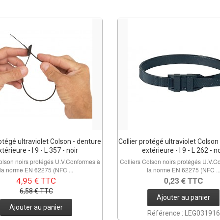
rotégé ultraviolet Colson - denture
Collier protégé ultraviolet Colson
térieure - l 9 - L 357 - noir
extérieure - l 9 - L 262 - n
Colson noirs protégés U.V.Conformes à
Colliers Colson noirs protégés U.V.C
la norme EN 62275 (NFC ...
la norme EN 62275 (NFC ..
0,23 € TTC
4,95 € TTC
6,58 € TTC
Ajouter au panier
Ajouter au panier
Référence : LEG031916