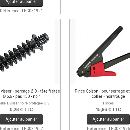
Ajouter au panier
Référence : LEG031921
 visser - perçage Ø 8 - tête filétée
Pince Colson - pour serrage e
Ø 6,6 - pas 150 - noir
collier - noir/rouge
ille à visser noire protégée U.V.
Pinces
0,28 € TTC
45,86 € TTC
Ajouter au panier
Ajouter au panier
Référence : LEG031957
Référence : LEG031996