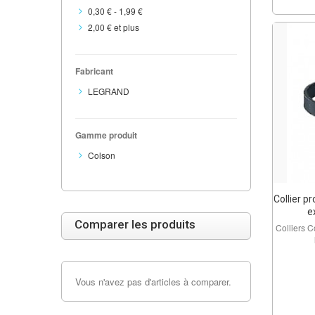
0,30 €
-
1,99 €
2,00 €
et plus
Fabricant
LEGRAND
Gamme produit
Colson
Collier p
ex
Comparer les produits
Colliers 
Vous n'avez pas d'articles à comparer.