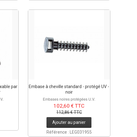
ixable par
Embase à cheville standard - protégé UV -
r
noir
V.
Embases noires protégées U.V.
102,60 € TTC
112,86 € TTC
Ajouter au panier
Référence : LEG031955