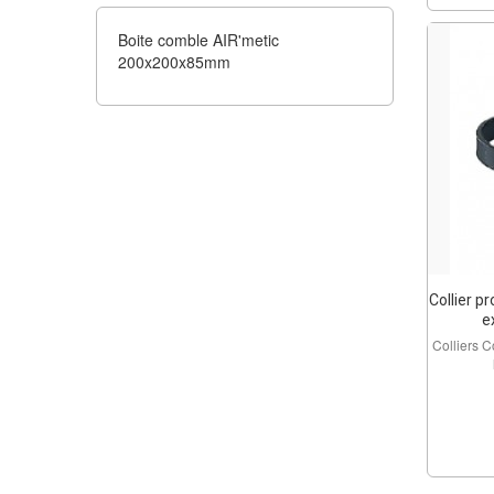
Boite comble AIR'metic
200x200x85mm
Collier p
ex
Colliers 