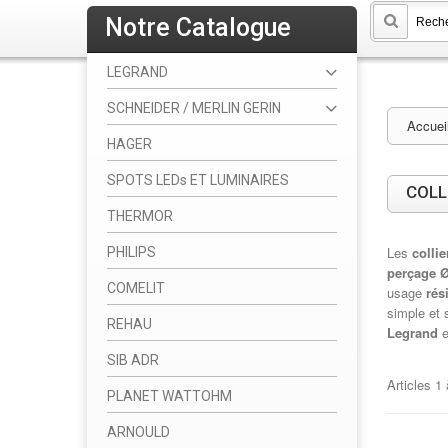
Notre Catalogue
LEGRAND
SCHNEIDER / MERLIN GERIN
Accuei
HAGER
SPOTS LEDs ET LUMINAIRES
COLL
THERMOR
Les
colli
PHILIPS
perçage Ø 
COMELIT
usage
rés
simple et 
REHAU
Legrand
SIB ADR
Articles
1
PLANET WATTOHM
ARNOULD