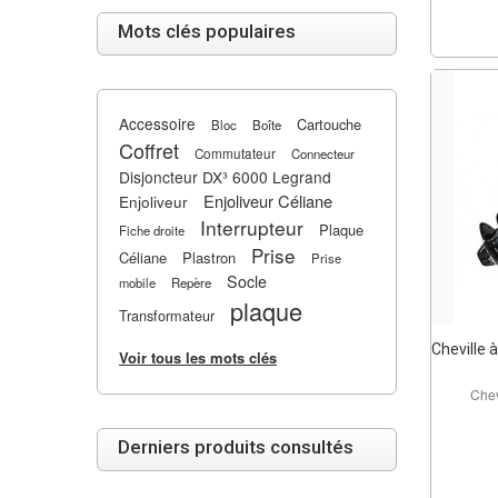
Mots clés populaires
Accessoire
Cartouche
Bloc
Boîte
Coffret
Commutateur
Connecteur
Disjoncteur DX³ 6000 Legrand
Enjoliveur Céliane
Enjoliveur
Interrupteur
Plaque
Fiche droite
Prise
Céliane
Plastron
Prise
Socle
mobile
Repère
plaque
Transformateur
Cheville à
Voir tous les mots clés
Chev
Derniers produits consultés