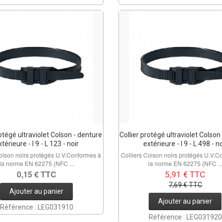
rotégé ultraviolet Colson - denture
Collier protégé ultraviolet Colson
térieure - l 9 - L 123 - noir
extérieure - l 9 - L 498 - n
Colson noirs protégés U.V.Conformes à
Colliers Colson noirs protégés U.V.C
la norme EN 62275 (NFC ...
la norme EN 62275 (NFC ..
0,15 € TTC
5,91 € TTC
7,69 € TTC
Ajouter au panier
Ajouter au panier
Référence : LEG031910
Référence : LEG031920