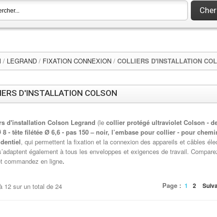
Cher
l
/
LEGRAND
/
FIXATION CONNEXION
/
COLLIERS D'INSTALLATION CO
IERS D'INSTALLATION COLSON
ers d'installation Colson Legrand
(le
collier protégé ultraviolet Colson - den
8 - tête filétée Ø 6,6 - pas 150 – noir, l’embase pour collier - pour che
identiel
, qui permettent la fixation et la connexion des appareils et câbles él
s’adaptent également à tous les enveloppes et exigences de travail. Compare
et commandez en ligne
.
Page :
1
2
Suiv
à
12
sur un total de
24