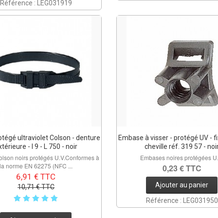
Référence : LEG031919
rotégé ultraviolet Colson - denture
Embase à visser - protégé UV - f
térieure - l 9 - L 750 - noir
cheville réf. 319 57 - noi
Colson noirs protégés U.V.Conformes à
Embases noires protégées U.
la norme EN 62275 (NFC ...
0,23 € TTC
6,91 € TTC
Ajouter au panier
10,71 € TTC
Référence : LEG031950