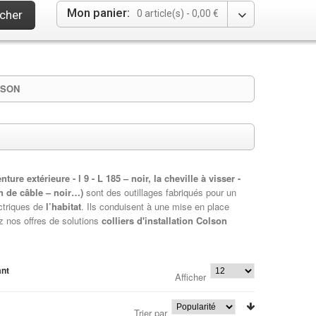
Mon panier:
cher
0 article(s) -
0,00 €
LSON
ture extérieure - l 9 - L 185 – noir, la cheville à visser -
min de câble – noir…)
sont des outillages fabriqués pour un
ectriques de
l’habitat
. Ils conduisent à une mise en place
z nos offres de solutions
colliers d'installation Colson
ant
Afficher
Trier par