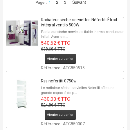
1
2
3
Suivant
Page :
Radiateur sèche-serviettes Néfertiti Étroit
intégral ventilo 500W
Radiateur sèche-serviettes fluide thermo-conducteur
initial. Avec ses...
540,62 € TTC
638,68 € TTC
Ajouter au panier
Référence : ATC850515
Rss nefertiti 0750w
Le radiateur sèche-serviettes Nefertiti offre une
grande capacité de p...
430,00 € TTC
524,86 € TTC
Ajouter au panier
Référence : ATC850007