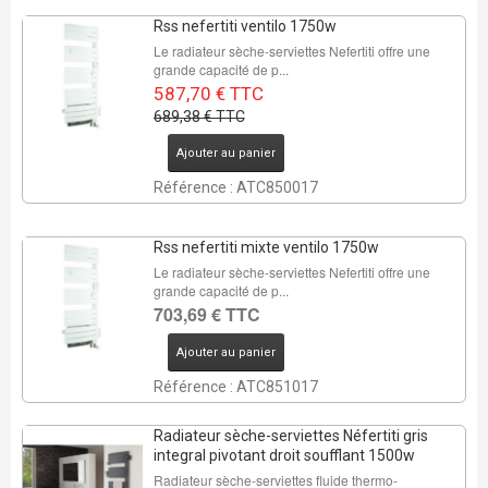
Rss nefertiti ventilo 1750w
Le radiateur sèche-serviettes Nefertiti offre une
grande capacité de p...
587,70 € TTC
689,38 € TTC
Ajouter au panier
Référence : ATC850017
Rss nefertiti mixte ventilo 1750w
Le radiateur sèche-serviettes Nefertiti offre une
grande capacité de p...
703,69 € TTC
Ajouter au panier
Référence : ATC851017
Radiateur sèche-serviettes Néfertiti gris
integral pivotant droit soufflant 1500w
Radiateur sèche-serviettes fluide thermo-