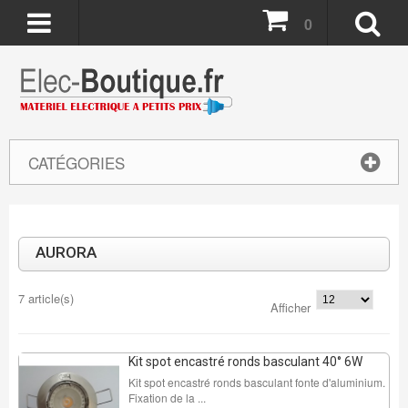
0
CATÉGORIES
AURORA
REMISE DE
7 article(s)
48%
Afficher
64 Pcs
Kit spot encastré ronds basculant 40° 6W
Kit spot encastré ronds basculant fonte d'aluminium.
Fixation de la ...