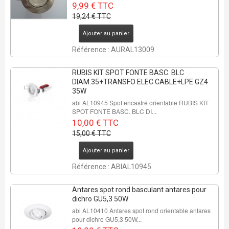
9,99 € TTC
19,24 € TTC
REMISE DE
Ajouter au panier
33%
Référence : AURAL13009
6 Pcs
RUBIS KIT SPOT FONTE BASC. BLC
DIAM.35+TRANSFO ELEC CABLE+LPE GZ4
35W
abi AL10945 Spot encastré orientable RUBIS KIT
SPOT FONTE BASC. BLC DI...
10,00 € TTC
15,00 € TTC
Ajouter au panier
Référence : ABIAL10945
Antares spot rond basculant antares pour
dichro GU5,3 50W
abi AL10410 Antares spot rond orientable antares
pour dichro GU5,3 50W...