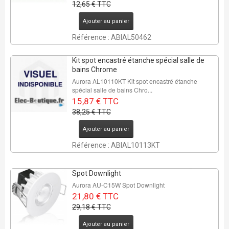
12,65 € TTC
REMISE DE
Ajouter au panier
59%
Référence : ABIAL50462
3 Pcs
Kit spot encastré étanche spécial salle de
bains Chrome
Aurora AL10110KT Kit spot encastré étanche
spécial salle de bains Chro...
15,87 € TTC
38,25 € TTC
Ajouter au panier
REMISE DE
25%
Référence : ABIAL10113KT
6 Pcs
Spot Downlight
Aurora AU-C15W Spot Downlight
21,80 € TTC
29,18 € TTC
Ajouter au panier