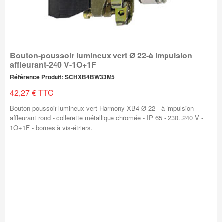
Bouton-poussoir lumineux vert Ø 22-à impulsion
affleurant-240 V-1O+1F
Référence Produit: SCHXB4BW33M5
42,27 € TTC
Bouton-poussoir lumineux vert Harmony XB4 Ø 22 - à impulsion -
affleurant rond - collerette métallique chromée - IP 65 - 230..240 V -
1O+1F - bornes à vis-étriers.