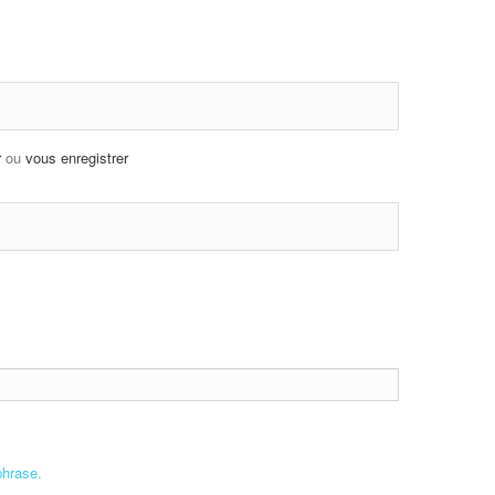
r
ou
vous enregistrer
phrase.