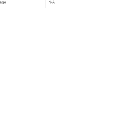
age
N/A