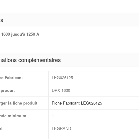
ls
1600 jusqu'à 1250 A
mations complémentaires
ce Fabricant
LEG026125
produit
DPX 1600
ger la fiche produit
Fiche Fabricant LEG026125
nde minimum
1
nt
LEGRAND