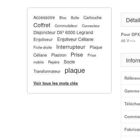
Accessoire
Cartouche
Bloc
Boîte
Détai
Coffret
Commutateur
Connecteur
Disjoncteur DX³ 6000 Legrand
Pour DPX 
Enjoliveur Céliane
Enjoliveur
48 V~/=
Interrupteur
Plaque
Fiche droite
Prise
Céliane
Plastron
Prise
Infor
Socle
mobile
Repère
plaque
Transformateur
Référen
Voir tous les mots clés
Gamme 
Téléchar
Comma
Fabrica