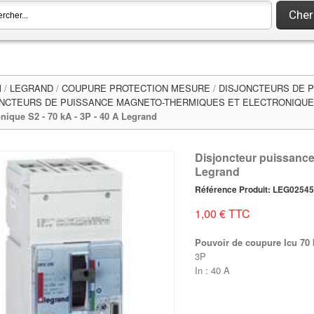
Cher
l
/
LEGRAND
/
COUPURE PROTECTION MESURE
/
DISJONCTEURS DE P
NCTEURS DE PUISSANCE MAGNETO-THERMIQUES ET ELECTRONIQUES 
onique S2 - 70 kA - 3P - 40 A Legrand
Disjoncteur puissance 
Legrand
Référence Produit: LEG0254
1,00 € TTC
Pouvoir de coupure Icu 70 
3P
In : 40 A