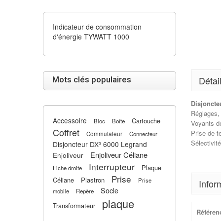
Indicateur de consommation
d'énergie TYWATT 1000
Détai
Mots clés populaires
Disjoncte
Réglages, I
Accessoire
Cartouche
Bloc
Boîte
Voyants d
Coffret
Prise de t
Commutateur
Connecteur
Sélectivit
Disjoncteur DX³ 6000 Legrand
Enjoliveur Céliane
Enjoliveur
Interrupteur
Plaque
Fiche droite
Prise
Céliane
Plastron
Prise
Infor
Socle
mobile
Repère
plaque
Transformateur
Référen