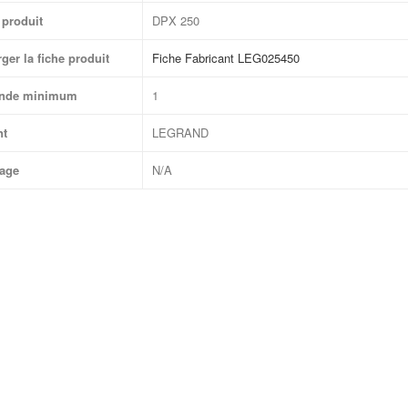
produit
DPX 250
ger la fiche produit
Fiche Fabricant LEG025450
nde minimum
1
nt
LEGRAND
age
N/A