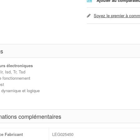
Ajouter au comparate
Soyez le premier à comme
ls
urs électroniques
r, Isd, Tr, Tsd
e fonctionnement
est
é dynamique et logique
mations complémentaires
ce Fabricant
LEG025450