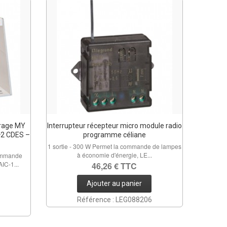
irage MY
Interrupteur récepteur micro module radio
+2 CDES –
programme céliane
1 sortie - 300 W Permet la commande de lampes
à économie d'énergie, LE...
ommande
IC-1...
46,26 € TTC
Ajouter au panier
Référence : LEG088206