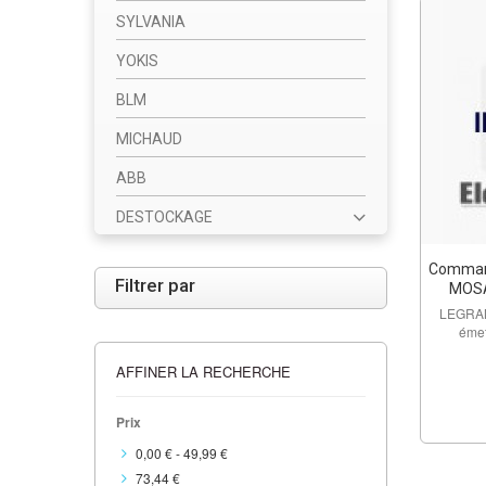
SYLVANIA
YOKIS
BLM
MICHAUD
ABB
DESTOCKAGE
Command
Filtrer par
MOSAI
LEGRAN
émet
AFFINER LA RECHERCHE
Prix
0,00 €
-
49,99 €
73,44 €