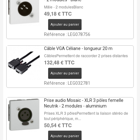
Mâle - 2 modulesBlanc
49,18 € TTC
Ajouter au panier
Référence : LEG078756
Câble VGA Céliane - longueur 20 m
CâblesPermettent de raccorder 2 prises distantes
132,48 € TTC
Ajouter au panier
Référence : LEG032781
Prise audio Mosaic - XLR 3 pôles femelle
Neutrik - 2 modules - aluminium
Prises XLR 3 pôlesPermettent la liaison stéréo de
tout périphérique, m...
50,54 € TTC
Ajouter au panier