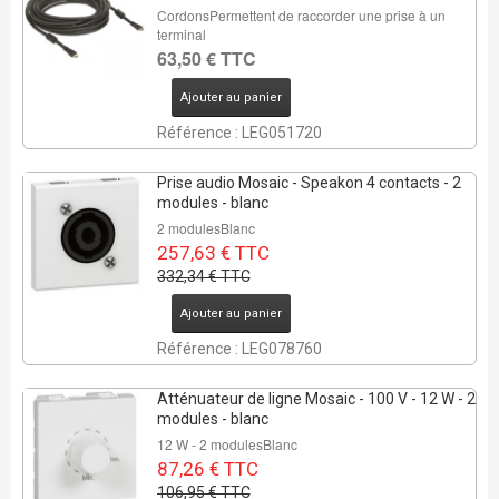
CordonsPermettent de raccorder une prise à un
terminal
63,50 € TTC
Ajouter au panier
Référence : LEG051720
Prise audio Mosaic - Speakon 4 contacts - 2
modules - blanc
2 modulesBlanc
257,63 € TTC
332,34 € TTC
Ajouter au panier
Référence : LEG078760
Atténuateur de ligne Mosaic - 100 V - 12 W - 2
modules - blanc
12 W - 2 modulesBlanc
87,26 € TTC
106,95 € TTC