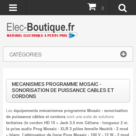
0
CATÉGORIES
MECANISMES PROGRAMME MOSAIC -
SONORISATION DE PUISSANCE CABLES ET
CORDONS
Les
équipements mécanismes programme Mosaïc - sonorisation
de puissance câbles et cordons
sont une suite de solutions
tertiaires
(
le cordon HD 15 + Jack 3.5 mm Céliane - longueur 2 m
,
la prise audio Prog Mosaic - XLR 3 pôles femelle Neutrik - 2 mod
– blanc
,
l’atténuateur de ligne Prog Mosaic - 100 V - 12 W - 2 mod