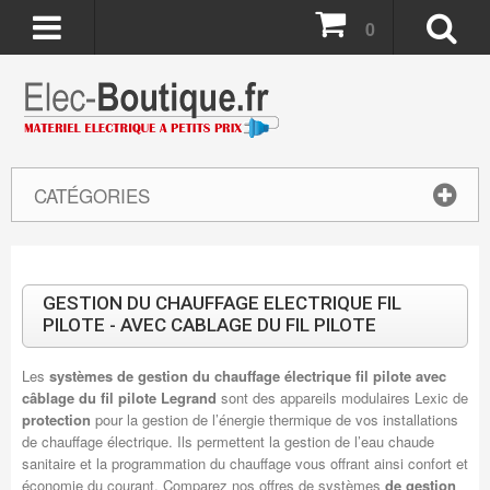
0
CATÉGORIES
GESTION DU CHAUFFAGE ELECTRIQUE FIL
PILOTE - AVEC CABLAGE DU FIL PILOTE
Les
systèmes de gestion du chauffage électrique fil pilote avec
câblage du fil pilote Legrand
sont des appareils modulaires Lexic de
protection
pour la gestion de l’énergie thermique de vos installations
de chauffage électrique. Ils permettent la gestion de l’eau chaude
sanitaire et la programmation du chauffage vous offrant ainsi confort et
économie du courant. Comparez nos offres de systèmes
de gestion