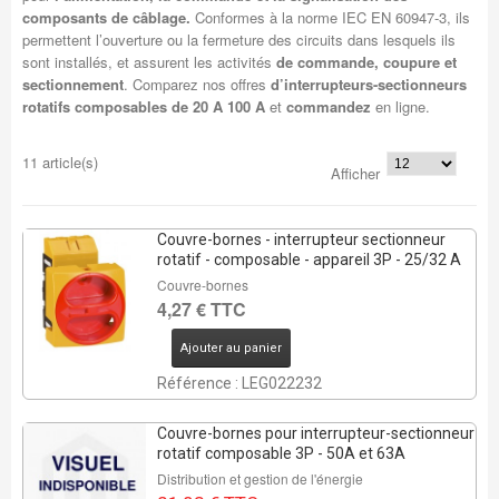
composants de câblage.
Conformes à la norme IEC EN 60947-3, ils
permettent l’ouverture ou la fermeture des circuits dans lesquels ils
sont installés, et assurent les activités
de commande, coupure et
sectionnement
. Comparez nos offres
d’
interrupteurs-sectionneurs
rotatifs composables de 20 A 100 A
et
commandez
en ligne.
11 article(s)
Afficher
Couvre-bornes - interrupteur sectionneur
rotatif - composable - appareil 3P - 25/32 A
Couvre-bornes
4,27 € TTC
REMISE DE
Ajouter au panier
30%
Référence : LEG022232
3 Pcs
Couvre-bornes pour interrupteur-sectionneur
rotatif composable 3P - 50A et 63A
Distribution et gestion de l'énergie