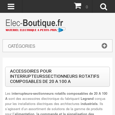
0
CATÉGORIES
ACCESSOIRES POUR
INTERRUPTEURSSECTIONNEURS ROTATIFS
COMPOSABLES DE 20 A 100 A
Les
interrupteurs-sectionneurs rotatifs composables de 20 A 100
A
sont des accessoires électronique du fabriquant
Legrand
conçus
pour les installations électriques des architectures
industriels
. Ils
s’agissent d’un assortiment de solutions de la gamme de produits
pour
l’alimentation, la commande et la signalisation des