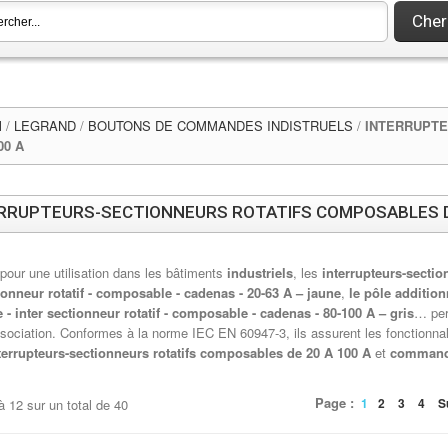
Cher
l
/
LEGRAND
/
BOUTONS DE COMMANDES INDISTRUELS
/
INTERRUPTE
00 A
RRUPTEURS-SECTIONNEURS ROTATIFS COMPOSABLES DE
pour une utilisation dans les bâtiments
industriels
, les
interrupteurs-sectio
ionneur rotatif - composable - cadenas - 20-63 A – jaune
,
le pôle addition
 - inter sectionneur rotatif - composable - cadenas - 80-100 A – gris
… per
ssociation. Conformes à la norme IEC EN 60947-3, ils assurent les fonction
terrupteurs-sectionneurs rotatifs composables de 20 A 100 A
et
comman
Page :
1
2
3
4
S
à
12
sur un total de
40