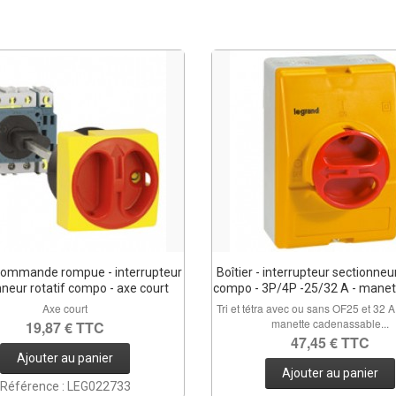
 commande rompue - interrupteur
Boîtier - interrupteur sectionneur
nneur rotatif compo - axe court
compo - 3P/4P -25/32 A - manett
Axe court
Tri et tétra avec ou sans OF25 et 32 A
manette cadenassable...
19,87 € TTC
47,45 € TTC
Ajouter au panier
Ajouter au panier
Référence : LEG022733