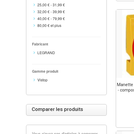
25,00 €
-
31,99 €
32,00 €
-
39,99 €
40,00 €
-
79,99 €
80,00 €
et plus
Fabricant
LEGRAND
Gamme produit
Vistop
Manette -
- compos
Comparer les produits
Vous n'avez pas d'articles à comparer.