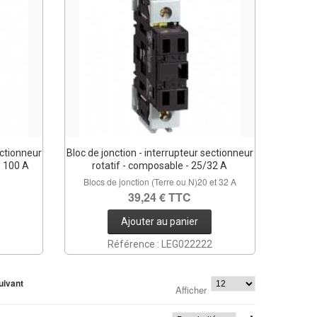
ectionneur
Bloc de jonction - interrupteur sectionneur
- 100 A
rotatif - composable - 25/32 A
Blocs de jonction (Terre ou N)20 et 32 A
39,24 € TTC
Ajouter au panier
Référence : LEG022222
uivant
Afficher