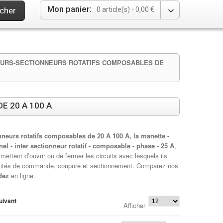
Mon panier:
cher
0 article(s) -
0,00 €
URS-SECTIONNEURS ROTATIFS COMPOSABLES DE
 20 A 100 A
nneurs rotatifs composables de 20 A 100 A, la manette -
nel - inter sectionneur rotatif - composable - phase - 25 A
,
mettent d’ouvrir ou de fermer les circuits avec lesquels ils
nalités de commande, coupure et sectionnement. Comparez nos
dez
en ligne.
uivant
Afficher