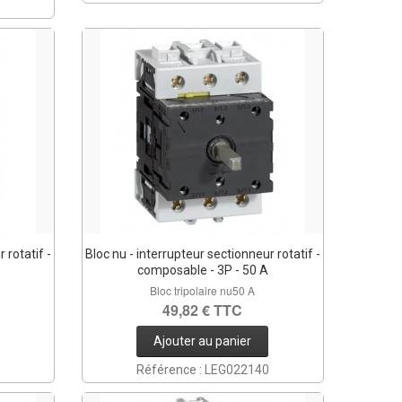
 rotatif -
Bloc nu - interrupteur sectionneur rotatif -
composable - 3P - 50 A
Bloc tripolaire nu50 A
49,82 € TTC
Ajouter au panier
Référence : LEG022140