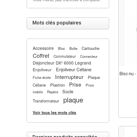
Mots clés populaires
Accessoire
Cartouche
Bloc
Boîte
Coffret
Commutateur
Connecteur
Disjoncteur DX³ 6000 Legrand
Enjoliveur Céliane
Enjoliveur
Bloc nu -
Interrupteur
Plaque
Fiche droite
Prise
Céliane
Plastron
Prise
Socle
mobile
Repère
plaque
Transformateur
Voir tous les mots clés