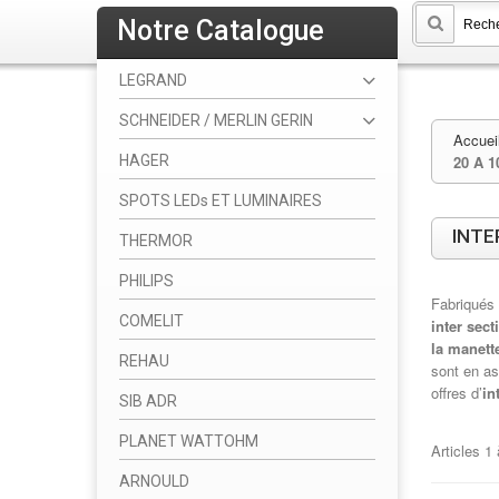
Notre Catalogue
LEGRAND
SCHNEIDER / MERLIN GERIN
Accuei
HAGER
20 A 1
SPOTS LEDs ET LUMINAIRES
INTE
THERMOR
PHILIPS
Fabriqués 
COMELIT
inter sect
la manette
REHAU
sont en a
offres d’
in
SIB ADR
PLANET WATTOHM
Articles
1
ARNOULD