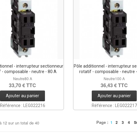
tionnel - interrupteur sectionneur
Pôle additionnel - interrupteur s
f - composable - neutre - 80 A
rotatif - composable - neutre 
Neutre80 A
Neutre100 A
33,70 € TTC
36,43 € TTC
Ajouter au panier
Ajouter au panier
Référence : LEG022216
Référence : LEG022217
Page :
1
2
3
4
S
à
12
sur un total de
40