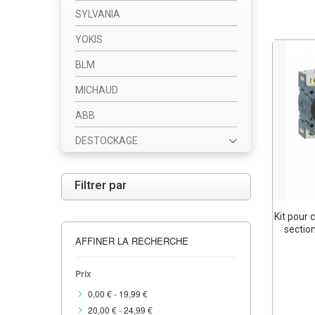
SYLVANIA
YOKIS
BLM
MICHAUD
ABB
DESTOCKAGE
Filtrer par
Kit pour
sectio
AFFINER LA RECHERCHE
Prix
0,00 €
-
19,99 €
20,00 €
-
24,99 €