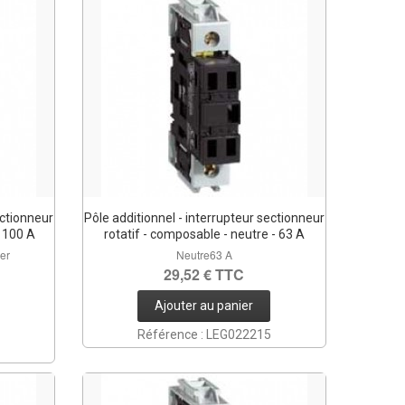
ectionneur
Pôle additionnel - interrupteur sectionneur
- 100 A
rotatif - composable - neutre - 63 A
ier
Neutre63 A
29,52 € TTC
Ajouter au panier
Référence : LEG022215