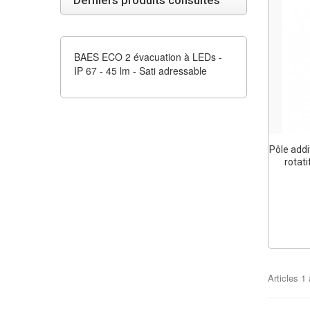
Derniers produits consultés
BAES ECO 2 évacuation à LEDs -
IP 67 - 45 lm - Sati adressable
Pôle addi
rotati
Articles
1