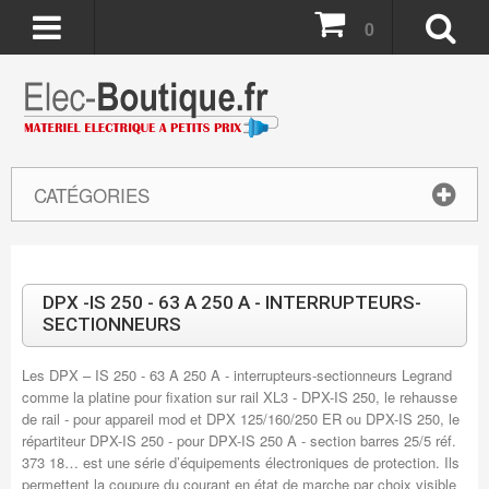
0
CATÉGORIES
DPX -IS 250 - 63 A 250 A - INTERRUPTEURS-
SECTIONNEURS
Les DPX – IS 250 - 63 A 250 A - interrupteurs-sectionneurs Legrand
comme la platine pour fixation sur rail XL3 - DPX-IS 250, le rehausse
de rail - pour appareil mod et DPX 125/160/250 ER ou DPX-IS 250, le
répartiteur DPX-IS 250 - pour DPX-IS 250 A - section barres 25/5 réf.
373 18… est une série d’équipements électroniques de protection. Ils
permettent la coupure du courant en état de marche par choix visible