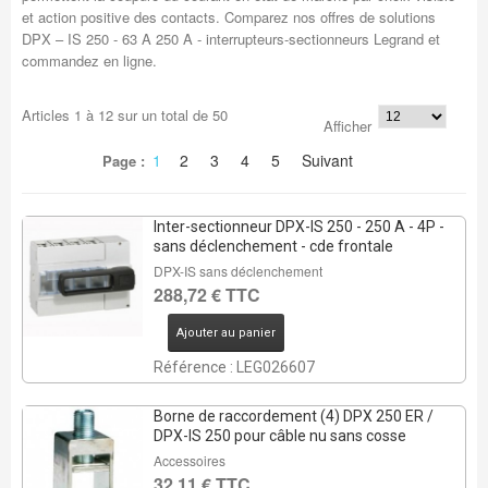
et action positive des contacts. Comparez nos offres de solutions
DPX – IS 250 - 63 A 250 A - interrupteurs-sectionneurs Legrand et
commandez en ligne.
Articles
1
à
12
sur un total de
50
Afficher
1
2
3
4
5
Suivant
Page :
Inter-sectionneur DPX-IS 250 - 250 A - 4P -
sans déclenchement - cde frontale
DPX-IS sans déclenchement
288,72 € TTC
Ajouter au panier
Référence : LEG026607
Borne de raccordement (4) DPX 250 ER /
DPX-IS 250 pour câble nu sans cosse
Accessoires
32,11 € TTC