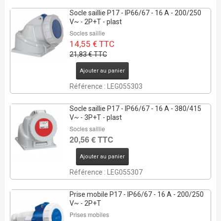
Socle saillie P17 - IP66/67 - 16 A - 200/250
V~ - 2P+T - plast
Socles saillie
14,55 € TTC
21,83 € TTC
Ajouter au panier
Référence : LEG055303
Socle saillie P17 - IP66/67 - 16 A - 380/415
V~ - 3P+T - plast
Socles saillie
20,56 € TTC
Ajouter au panier
Référence : LEG055307
Prise mobile P17 - IP66/67 - 16 A - 200/250
V~ - 2P+T
Prises mobiles