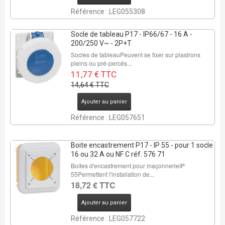
Référence : LEG055308
Socle de tableau P17 - IP66/67 - 16 A -
200/250 V~ - 2P+T
Socles de tableauPeuvent se fixer sur plastrons
pleins ou pré-percés...
11,77 € TTC
14,64 € TTC
Ajouter au panier
Référence : LEG057651
Boite encastrement P17 - IP 55 - pour 1 socle
16 ou 32 A ou NF C réf. 576 71
Boîtes d'encastrement pour maçonnerieIP
55Permettent l'installation de...
18,72 € TTC
Ajouter au panier
Référence : LEG057722