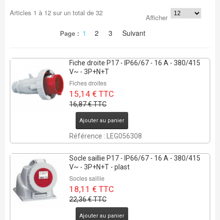
Articles
1
à
12
sur un total de
32
Afficher
1
2
3
Suivant
Page :
Fiche droite P17 - IP66/67 - 16 A - 380/415
V~ - 3P+N+T
Fiches droites
15,14 € TTC
16,87 € TTC
Ajouter au panier
Référence : LEG056308
Socle saillie P17 - IP66/67 - 16 A - 380/415
V~ - 3P+N+T - plast
Socles saillie
18,11 € TTC
22,36 € TTC
Ajouter au panier