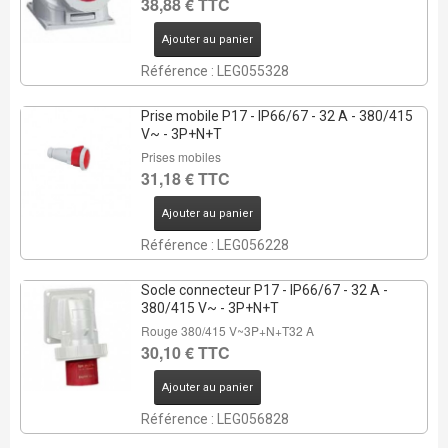
38,88 € TTC
REMISE DE
Ajouter au panier
Référence : LEG055328
4 Pcs
Prise mobile P17 - IP66/67 - 32 A - 380/415
V~ - 3P+N+T
Prises mobiles
31,18 € TTC
Ajouter au panier
Référence : LEG056228
Socle connecteur P17 - IP66/67 - 32 A -
380/415 V~ - 3P+N+T
Rouge 380/415 V~3P+N+T32 A
30,10 € TTC
Ajouter au panier
REMISE DE
33%
Référence : LEG056828
3 Pcs