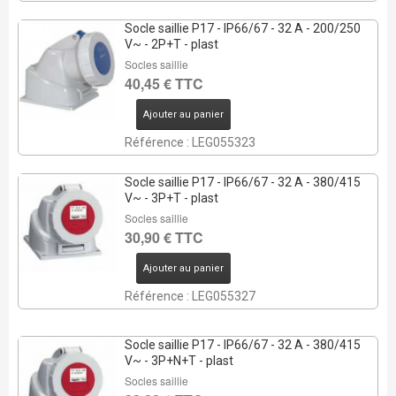
Socle saillie P17 - IP66/67 - 32 A - 200/250
V~ - 2P+T - plast
Socles saillie
40,45 € TTC
Ajouter au panier
Référence : LEG055323
Socle saillie P17 - IP66/67 - 32 A - 380/415
V~ - 3P+T - plast
Socles saillie
30,90 € TTC
Ajouter au panier
Référence : LEG055327
Socle saillie P17 - IP66/67 - 32 A - 380/415
V~ - 3P+N+T - plast
Socles saillie