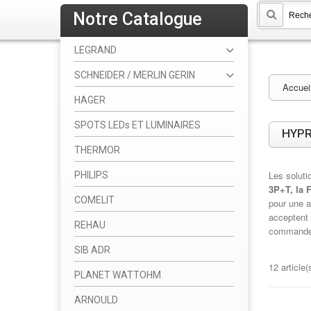
Notre Catalogue
LEGRAND
SCHNEIDER / MERLIN GERIN
Accuei
HAGER
SPOTS LEDs ET LUMINAIRES
HYPR
THERMOR
Les solut
PHILIPS
3P+T, la 
COMELIT
pour une a
acceptent 
REHAU
commandez
SIB ADR
12 article(
PLANET WATTOHM
ARNOULD