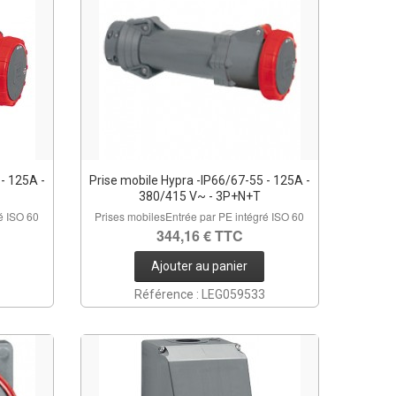
- 125A -
Prise mobile Hypra -IP66/67-55 - 125A -
380/415 V~ - 3P+N+T
é ISO 60
Prises mobilesEntrée par PE intégré ISO 60
344,16 € TTC
Ajouter au panier
Référence : LEG059533