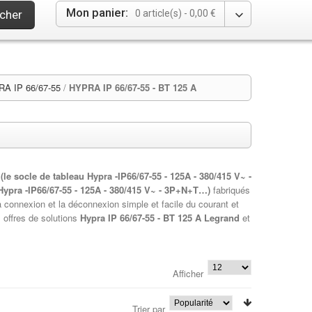
Mon panier:
cher
0 article(s) -
0,00 €
A IP 66/67-55
/
HYPRA IP 66/67-55 - BT 125 A
s
(le socle de tableau Hypra -IP66/67-55 - 125A - 380/415 V~ -
 Hypra -IP66/67-55 - 125A - 380/415 V~ - 3P+N+T…)
fabriqués
la connexion et la déconnexion simple et facile du courant et
s offres de solutions
Hypra IP 66/67-55 - BT 125 A Legrand
et
Afficher
Trier par