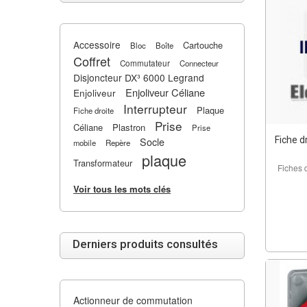
Accessoire
Cartouche
Bloc
Boîte
Coffret
Commutateur
Connecteur
Disjoncteur DX³ 6000 Legrand
Enjoliveur Céliane
Enjoliveur
Interrupteur
Plaque
Fiche droite
Prise
Céliane
Plastron
Prise
Fiche d
Socle
mobile
Repère
plaque
Transformateur
Fiches 
Voir tous les mots clés
Derniers produits consultés
Actionneur de commutation