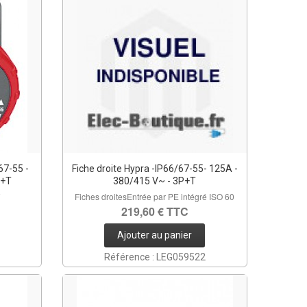
67-55 -
Fiche droite Hypra -IP66/67-55- 125A -
N+T
380/415 V~ - 3P+T
Fiches droitesEntrée par PE intégré ISO 60
219,60 € TTC
Ajouter au panier
Référence : LEG059522