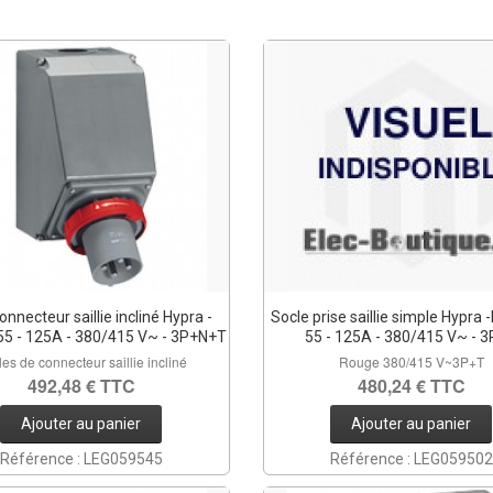
onnecteur saillie incliné Hypra -
Socle prise saillie simple Hypra 
55 - 125A - 380/415 V~ - 3P+N+T
55 - 125A - 380/415 V~ - 
es de connecteur saillie incliné
Rouge 380/415 V~3P+T
492,48 € TTC
480,24 € TTC
Ajouter au panier
Ajouter au panier
Référence : LEG059545
Référence : LEG059502