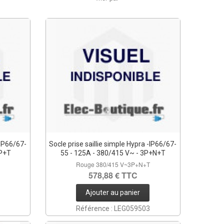
-IP66/67-
Socle prise saillie simple Hypra -IP66/67-
3P+T
55 - 125A - 380/415 V~ - 3P+N+T
Rouge 380/415 V~3P+N+T
578,88 € TTC
Ajouter au panier
Référence : LEG059503