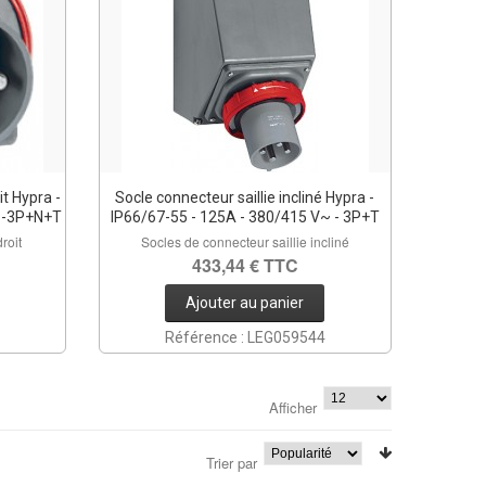
t Hypra -
Socle connecteur saillie incliné Hypra -
~ -3P+N+T
IP66/67-55 - 125A - 380/415 V~ - 3P+T
roit
Socles de connecteur saillie incliné
433,44 € TTC
Ajouter au panier
Référence : LEG059544
Afficher
Trier par