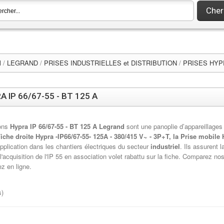
Cher
l
/
LEGRAND
/
PRISES INDUSTRIELLES et DISTRIBUTION
/
PRISES HYPR
A IP 66/67-55 - BT 125 A
ions
Hypra IP 66/67-55 - BT 125 A Legrand
sont une panoplie d’appareillage
Fiche droite Hypra -IP66/67-55- 125A - 380/415 V~ - 3P+T, la Prise mobile
pplication dans les chantiers électriques du secteur
industriel
. Ils assurent 
l'acquisition de l'IP 55 en association volet rabattu sur la fiche. Comparez no
 en ligne.
s)