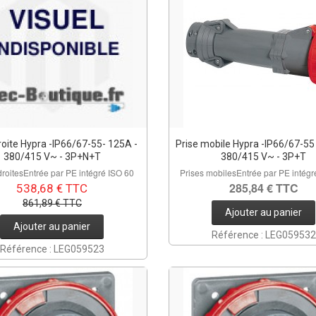
roite Hypra -IP66/67-55- 125A -
Prise mobile Hypra -IP66/67-55 
380/415 V~ - 3P+N+T
380/415 V~ - 3P+T
droitesEntrée par PE intégré ISO 60
Prises mobilesEntrée par PE intégr
285,84 € TTC
538,68 € TTC
861,89 € TTC
Ajouter au panier
Ajouter au panier
Référence : LEG059532
Référence : LEG059523