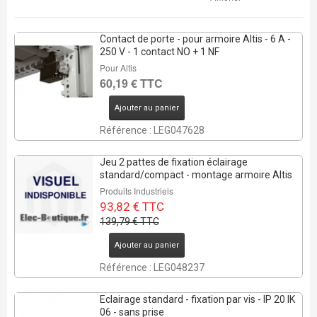
Contact de porte - pour armoire Altis - 6 A -
250 V - 1 contact NO + 1 NF
Pour Altis
60,19 € TTC
REMISE DE
Ajouter au panier
33%
Référence : LEG047628
8 Pcs
Jeu 2 pattes de fixation éclairage
standard/compact - montage armoire Altis
Produits Industriels
93,82 € TTC
139,79 € TTC
Ajouter au panier
Référence : LEG048237
Eclairage standard - fixation par vis - IP 20 IK
06 - sans prise