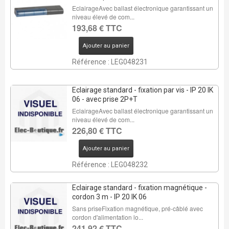
EclairageAvec ballast électronique garantissant un
niveau élevé de com...
193,68 € TTC
Ajouter au panier
Référence : LEG048231
Eclairage standard - fixation par vis - IP 20 IK
06 - avec prise 2P+T
EclairageAvec ballast électronique garantissant un
niveau élevé de com...
226,80 € TTC
Ajouter au panier
Référence : LEG048232
Eclairage standard - fixation magnétique -
cordon 3 m - IP 20 IK 06
Sans priseFixation magnétique, pré-câblé avec
cordon d'alimentation lo...
241,92 € TTC