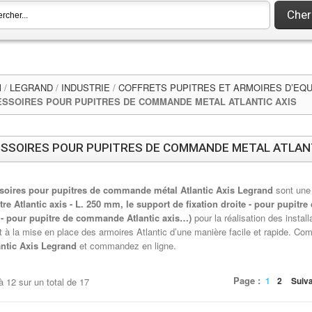
Cher
l
/
LEGRAND
/
INDUSTRIE
/
COFFRETS PUPITRES ET ARMOIRES D’EQ
SSOIRES POUR PUPITRES DE COMMANDE METAL ATLANTIC AXIS
SSOIRES POUR PUPITRES DE COMMANDE METAL ATLANT
soires pour pupitres de commande métal Atlantic Axis Legrand
sont une 
tre Atlantic axis - L. 250 mm, le support de fixation droite - pour pupitr
 - pour pupitre de commande Atlantic axis…)
pour la réalisation des insta
t à la mise en place des armoires Atlantic d’une manière facile et rapide. Com
antic Axis Legrand
et commandez en ligne.
Page :
1
2
Suiv
à
12
sur un total de
17