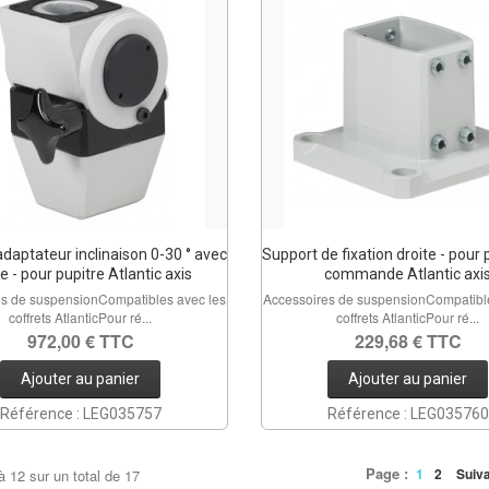
daptateur inclinaison 0-30 ° avec
Support de fixation droite - pour 
e - pour pupitre Atlantic axis
commande Atlantic axi
es de suspensionCompatibles avec les
Accessoires de suspensionCompatible
coffrets AtlanticPour ré...
coffrets AtlanticPour ré...
972,00 € TTC
229,68 € TTC
Ajouter au panier
Ajouter au panier
Référence : LEG035757
Référence : LEG035760
Page :
1
2
Suiv
à
12
sur un total de
17