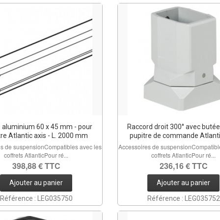
é aluminium 60 x 45 mm - pour
Raccord droit 300° avec butée
re Atlantic axis - L. 2000 mm
pupitre de commande Atlanti
es de suspensionCompatibles avec les
Accessoires de suspensionCompatible
coffrets AtlanticPour ré...
coffrets AtlanticPour ré...
398,88 € TTC
236,16 € TTC
Ajouter au panier
Ajouter au panier
Référence : LEG035750
Référence : LEG035752