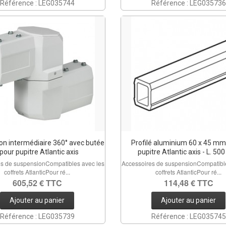
Référence : LEG035744
Référence : LEG035736
ion intermédiaire 360° avec butée
Profilé aluminium 60 x 45 mm
 pour pupitre Atlantic axis
pupitre Atlantic axis - L. 5
es de suspensionCompatibles avec les
Accessoires de suspensionCompatible
coffrets AtlanticPour ré...
coffrets AtlanticPour ré...
605,52 € TTC
114,48 € TTC
Ajouter au panier
Ajouter au panier
Référence : LEG035739
Référence : LEG035745