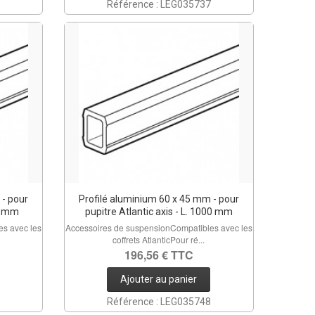
Référence : LEG035737
 - pour
Profilé aluminium 60 x 45 mm - pour
00 mm
pupitre Atlantic axis - L. 1000 mm
s avec les
Accessoires de suspensionCompatibles avec les
coffrets AtlanticPour ré...
196,56 € TTC
Ajouter au panier
Référence : LEG035748