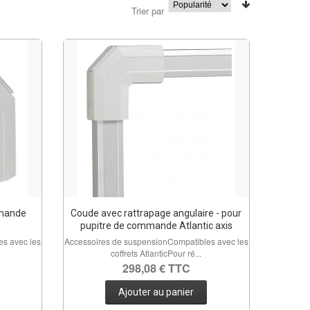
Trier par
mmande
Coude avec rattrapage angulaire - pour
pupitre de commande Atlantic axis
s avec les
Accessoires de suspensionCompatibles avec les
coffrets AtlanticPour ré...
298,08 € TTC
Ajouter au panier