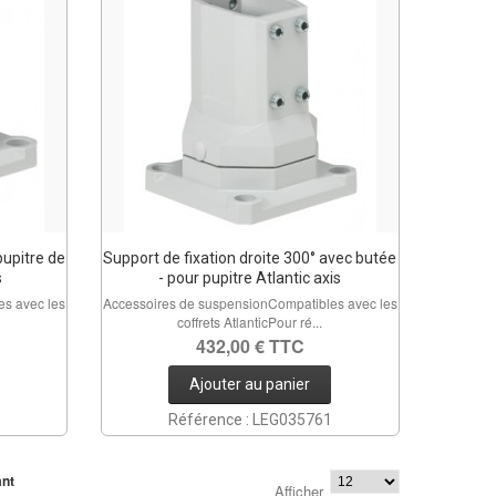
pupitre de
Support de fixation droite 300° avec butée
s
- pour pupitre Atlantic axis
s avec les
Accessoires de suspensionCompatibles avec les
coffrets AtlanticPour ré...
432,00 € TTC
Ajouter au panier
Référence : LEG035761
ant
Afficher