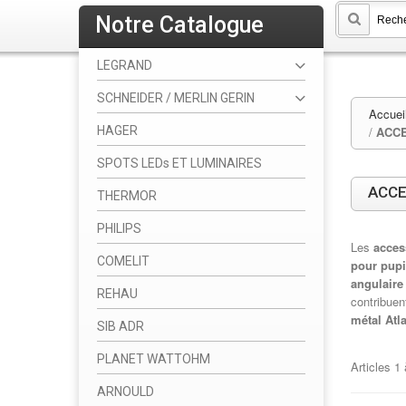
Notre Catalogue
LEGRAND
SCHNEIDER / MERLIN GERIN
Accuei
HAGER
/
ACCE
SPOTS LEDs ET LUMINAIRES
ACCE
THERMOR
PHILIPS
Les
acces
COMELIT
pour pupi
angulaire
REHAU
contribuen
métal Atl
SIB ADR
PLANET WATTOHM
Articles
1
ARNOULD