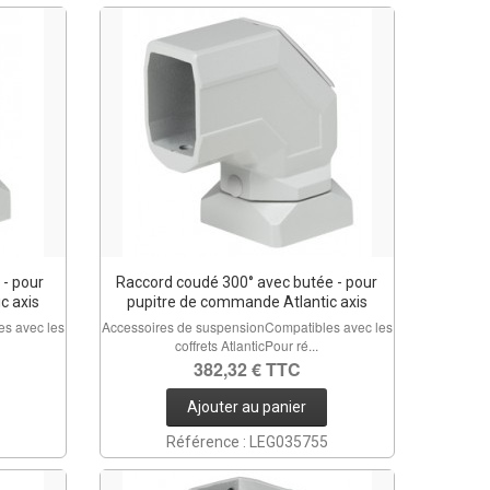
 - pour
Raccord coudé 300° avec butée - pour
c axis
pupitre de commande Atlantic axis
s avec les
Accessoires de suspensionCompatibles avec les
coffrets AtlanticPour ré...
382,32 € TTC
Ajouter au panier
Référence : LEG035755