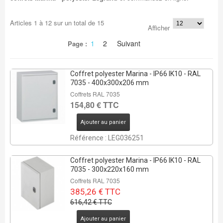
Articles
1
à
12
sur un total de
15
Afficher
1
2
Suivant
Page :
Coffret polyester Marina - IP66 IK10 - RAL
7035 - 400x300x206 mm
Coffrets RAL 7035
154,80 € TTC
Ajouter au panier
Référence : LEG036251
Coffret polyester Marina - IP66 IK10 - RAL
7035 - 300x220x160 mm
Coffrets RAL 7035
385,26 € TTC
616,42 € TTC
Ajouter au panier