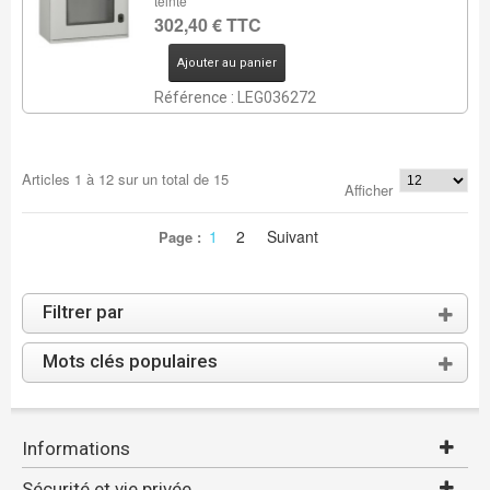
teinté
302,40 € TTC
Ajouter au panier
Référence : LEG036272
Articles
1
à
12
sur un total de
15
Afficher
1
2
Suivant
Page :
Filtrer par
Mots clés populaires
Informations
Sécurité et vie privée