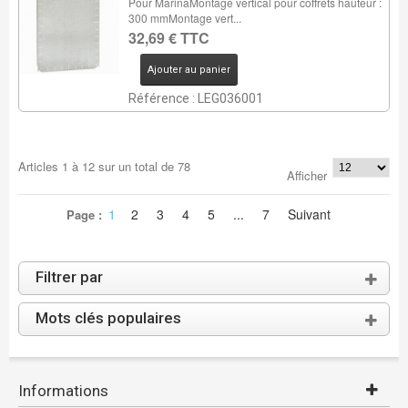
Pour MarinaMontage vertical pour coffrets hauteur :
300 mmMontage vert...
32,69 € TTC
Ajouter au panier
Référence : LEG036001
Articles
1
à
12
sur un total de
78
Afficher
1
2
3
4
5
...
7
Suivant
Page :
Filtrer par
Mots clés populaires
Informations