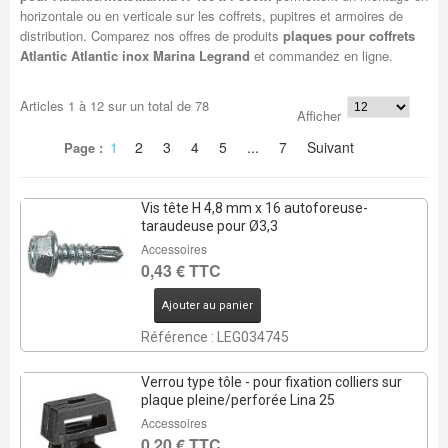
horizontale ou en verticale sur les coffrets, pupitres et armoires de
distribution. Comparez nos offres de produits
plaques pour coffrets
Atlantic Atlantic inox Marina Legrand
et commandez en ligne.
Articles
1
à
12
sur un total de
78
Afficher
1
2
3
4
5
...
7
Suivant
Page :
Vis tête H 4,8 mm x 16 autoforeuse-
taraudeuse pour Ø3,3
Accessoires
0,43 € TTC
Ajouter au panier
Référence : LEG034745
Verrou type tôle - pour fixation colliers sur
plaque pleine/perforée Lina 25
Accessoires
0,20 € TTC