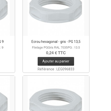
G 9
Ecrou hexagonal - gris - PG 13,5
: 9
Filetage PGGris RAL 7035PG : 13.5
0,24 € TTC
Ajouter au panier
Référence : LEG096833