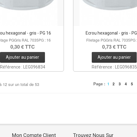
ou hexagonal - gris - PG 16
Ecrou hexagonal - gris - P
etage PGGris RAL 7035PG : 16
Filetage PGGris RAL 7035PG 
0,30 € TTC
0,73 € TTC
Ajouter au panier
Ajouter au panier
Référence : LEG096834
Référence : LEG096835
Page :
1
2
3
4
5
à
12
sur un total de
53
Mon Compte Client
Trouvez Nous Sur