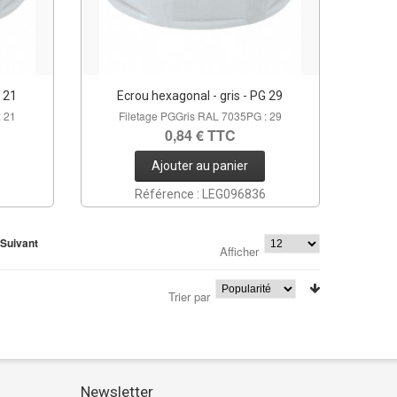
G 21
Ecrou hexagonal - gris - PG 29
: 21
Filetage PGGris RAL 7035PG : 29
0,84 € TTC
Ajouter au panier
Référence : LEG096836
Suivant
Afficher
Trier par
Newsletter