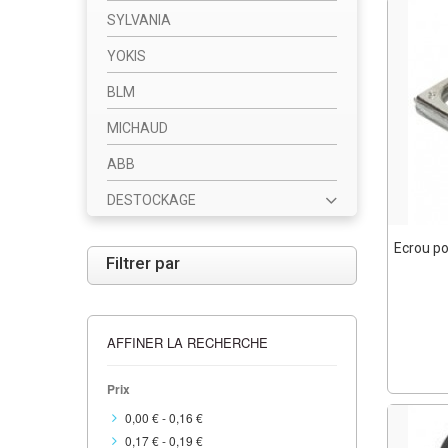
SYLVANIA
YOKIS
BLM
MICHAUD
ABB
DESTOCKAGE
Ecrou po
Filtrer par
AFFINER LA RECHERCHE
Prix
0,00 €
-
0,16 €
0,17 €
-
0,19 €