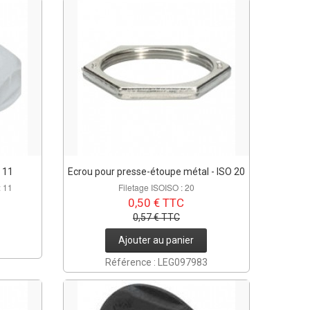
G 11
Ecrou pour presse-étoupe métal - ISO 20
: 11
Filetage ISOISO : 20
0,50 € TTC
0,57 € TTC
Ajouter au panier
Référence : LEG097983