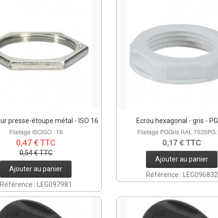
ur presse-étoupe métal - ISO 16
Ecrou hexagonal - gris - P
Filetage ISOISO : 16
Filetage PGGris RAL 7035PG 
0,17 € TTC
0,47 € TTC
0,54 € TTC
Ajouter au panier
Ajouter au panier
Référence : LEG096832
Référence : LEG097981