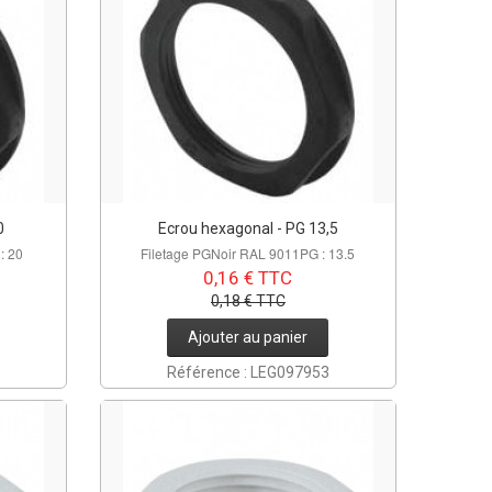
0
Ecrou hexagonal - PG 13,5
: 20
Filetage PGNoir RAL 9011PG : 13.5
0,16 € TTC
0,18 € TTC
Ajouter au panier
Référence : LEG097953