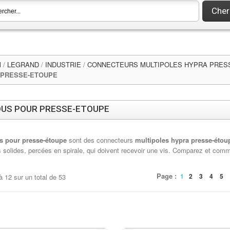
Cher
l
/
LEGRAND
/
INDUSTRIE
/
CONNECTEURS MULTIPOLES HYPRA PRESS
 PRESSE-ETOUPE
US POUR PRESSE-ETOUPE
s pour presse-étoupe
sont des connecteurs
multipoles hypra presse-étoup
 solides, percées en spirale, qui doivent recevoir une vis. Comparez et comm
Page :
1
2
3
4
5
à
12
sur un total de
53