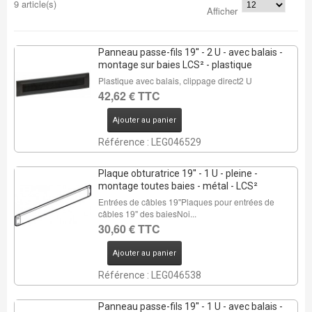
9 article(s)
Afficher
Panneau passe-fils 19'' - 2 U - avec balais -
montage sur baies LCS² - plastique
Plastique avec balais, clippage direct2 U
42,62 € TTC
Ajouter au panier
Référence : LEG046529
Plaque obturatrice 19'' - 1 U - pleine -
montage toutes baies - métal - LCS²
Entrées de câbles 19''Plaques pour entrées de
câbles 19'' des baiesNoi...
30,60 € TTC
Ajouter au panier
Référence : LEG046538
Panneau passe-fils 19'' - 1 U - avec balais -