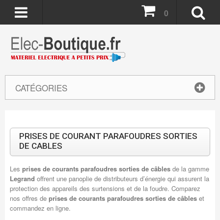
0
CATÉGORIES
PRISES DE COURANT PARAFOUDRES SORTIES
DE CABLES
Les
prises de courants parafoudres sorties de câbles
de la gamme
Legrand
offrent une panoplie de distributeurs d’énergie qui assurent la
protection des appareils des surtensions et de la foudre. Comparez
nos offres de
prises de courants parafoudres sorties de câbles
et
commandez en ligne.