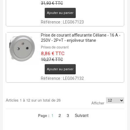
31,93 € TTC
Ajouter au panier
Référence : LEG067123
Prise de courant affleurante Céliane - 16 A -
250V - 2P+T - enjoliveur titane
Prises de courant
8,86 € TTC
10,27 € TTC
Ajouter au panier
Référence : LEG067132
Articles
1
à
12
sur un total de
26
Afficher
1
2
3
Suivant
Page :