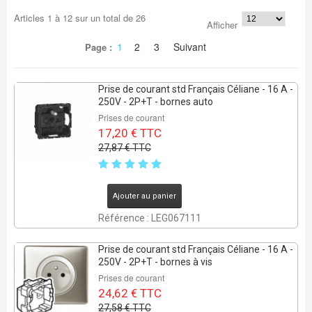
Articles
1
à
12
sur un total de
26
Afficher
1
2
3
Suivant
Page :
Prise de courant std Français Céliane - 16 A -
250V - 2P+T - bornes auto
Prises de courant
17,20 € TTC
27,87 € TTC
Ajouter au panier
Référence : LEG067111
Prise de courant std Français Céliane - 16 A -
250V - 2P+T - bornes à vis
Prises de courant
24,62 € TTC
27,58 € TTC