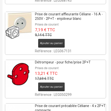
Référence : LEG068143
Prise de courant affleurante Céliane - 16 A -
250V - 2P+T - enjoliveur blanc
Prises de courant
7,19 € TTC
9,14 € TTC
Ajouter au panier
Référence : LEG067131
Détrompeur - pour fiche/prise 2P+T
Prises de courant
13,21 € TTC
17,69 € TTC
Ajouter au panier
Référence : LEG050299
Prise de courant précablée Céliane - 4 x 2P+T
compacte