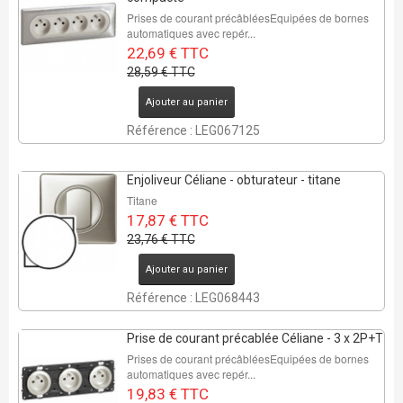
Prises de courant précâbléesEquipées de bornes
automatiques avec repér...
22,69 € TTC
28,59 € TTC
Ajouter au panier
Référence : LEG067125
Enjoliveur Céliane - obturateur - titane
Titane
17,87 € TTC
23,76 € TTC
Ajouter au panier
Référence : LEG068443
Prise de courant précablée Céliane - 3 x 2P+T
Prises de courant précâbléesEquipées de bornes
automatiques avec repér...
19,83 € TTC