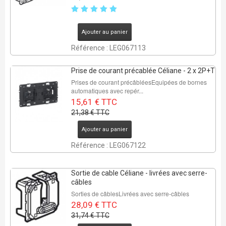
Ajouter au panier
Référence : LEG067113
Prise de courant précablée Céliane - 2 x 2P+T
Prises de courant précâbléesEquipées de bornes
automatiques avec repér...
15,61 € TTC
21,38 € TTC
Ajouter au panier
Référence : LEG067122
Sortie de cable Céliane - livrées avec serre-
câbles
Sorties de câblesLivrées avec serre-câbles
28,09 € TTC
31,74 € TTC