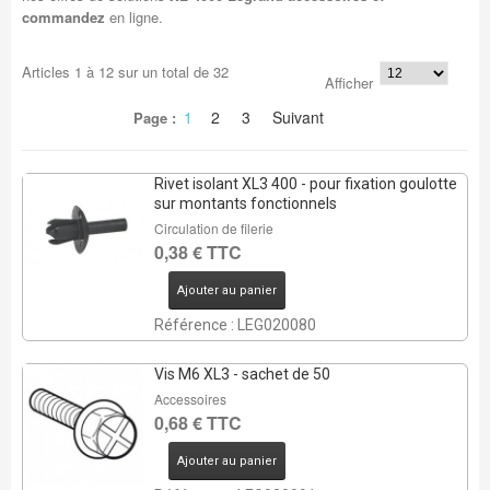
commandez
en ligne.
Articles
1
à
12
sur un total de
32
Afficher
1
2
3
Suivant
Page :
Rivet isolant XL3 400 - pour fixation goulotte
sur montants fonctionnels
Circulation de filerie
0,38 € TTC
Ajouter au panier
Référence : LEG020080
Vis M6 XL3 - sachet de 50
Accessoires
0,68 € TTC
Ajouter au panier