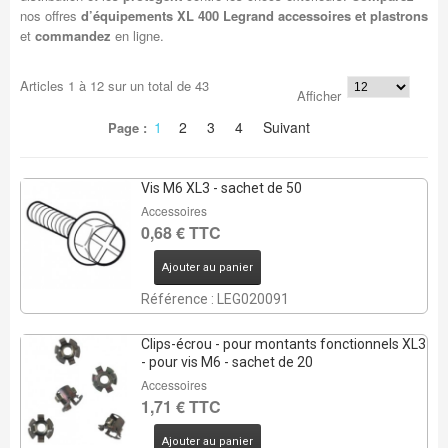
nos offres
d’équipements XL 400 Legrand accessoires et plastrons
et
commandez
en ligne.
Articles
1
à
12
sur un total de
43
Afficher
1
2
3
4
Suivant
Page :
Vis M6 XL3 - sachet de 50
Accessoires
0,68 € TTC
Ajouter au panier
Référence : LEG020091
Clips-écrou - pour montants fonctionnels XL3
- pour vis M6 - sachet de 20
Accessoires
1,71 € TTC
Ajouter au panier