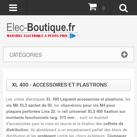
0
CATÉGORIES
XL 400 - ACCESSOIRES ET PLASTRONS
Les unités électriques
XL 400 Legrand accessoires et plastrons
, les
vis M6 XL3 sachet de 50
, les
clips-écrou pour vis M4 pour
plaques perforées Lina 25
, le
rail universel XL3 400 fixation sur
montants fonctionnels larg. 515 mm
… sont un éventail
d’accessoires pour la mise en œuvre et la fixation des
coffrets de
distribution
. Ils aboutissent à un encastrement parfait des blocs de
distribution et les
protègent
contre les chocs extérieurs.
Comparez