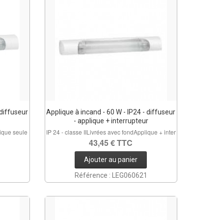
 diffuseur
Applique à incand - 60 W - IP24 - diffuseur
- applique + interrupteur
lique seule
IP 24 - classe IILivrées avec fondApplique + inter
43,45 € TTC
Ajouter au panier
Référence : LEG060621