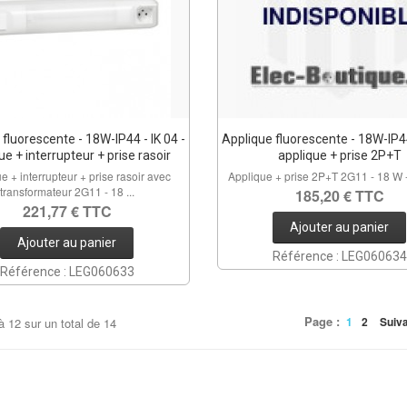
fluorescente - 18W-IP44 - IK 04 -
Applique fluorescente - 18W-IP44
ue + interrupteur + prise rasoir
applique + prise 2P+T
e + interrupteur + prise rasoir avec
Applique + prise 2P+T 2G11 - 18 W 
transformateur 2G11 - 18 ...
185,20 € TTC
221,77 € TTC
Ajouter au panier
Ajouter au panier
Référence : LEG060634
Référence : LEG060633
Page :
1
2
Suiv
à
12
sur un total de
14