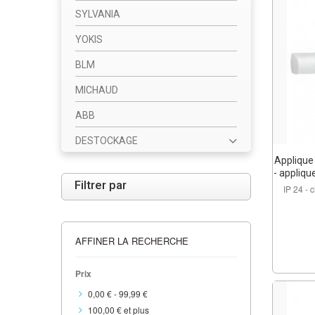
SYLVANIA
YOKIS
BLM
MICHAUD
ABB
DESTOCKAGE
Applique 
- appliqu
Filtrer par
IP 24 - 
AFFINER LA RECHERCHE
Prix
0,00 €
-
99,99 €
100,00 €
et plus