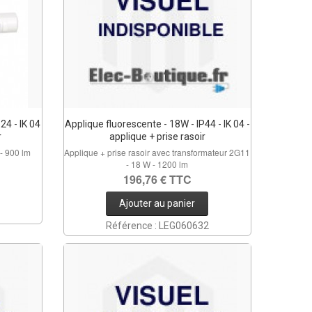
24 - IK 04
Applique fluorescente - 18W - IP44 - IK 04 -
r
applique + prise rasoir
 - 900 lm
Applique + prise rasoir avec transformateur 2G11
- 18 W - 1200 lm
196,76 € TTC
Ajouter au panier
Référence : LEG060632