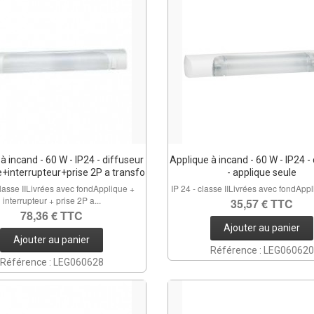
à incand - 60 W - IP24 - diffuseur
Applique à incand - 60 W - IP24 -
e+interrupteur+prise 2P a transfo
- applique seule
classe IILivrées avec fondApplique +
IP 24 - classe IILivrées avec fondApp
interrupteur + prise 2P a...
35,57 € TTC
78,36 € TTC
Ajouter au panier
Ajouter au panier
Référence : LEG060620
Référence : LEG060628