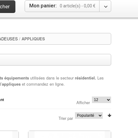
Mon panier:
cher
0 article(s) -
0,00 €
LADEUSES
/
APPLIQUES
nts équipements
utilisées dans le secteur
résidentiel.
Les
’
appliques
et commandez en ligne.
ant
Afficher
Trier par