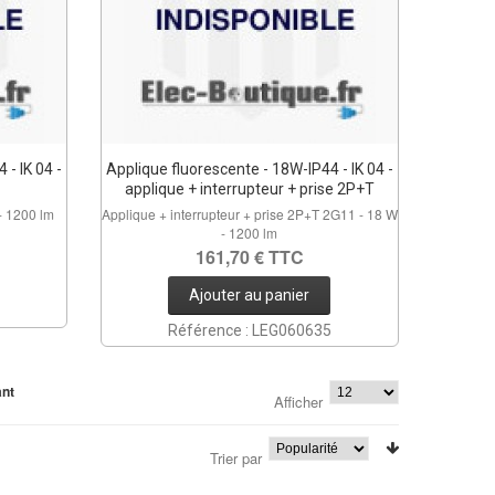
 - IK 04 -
Applique fluorescente - 18W-IP44 - IK 04 -
applique + interrupteur + prise 2P+T
- 1200 lm
Applique + interrupteur + prise 2P+T 2G11 - 18 W
- 1200 lm
161,70 € TTC
Ajouter au panier
Référence : LEG060635
ant
Afficher
Trier par