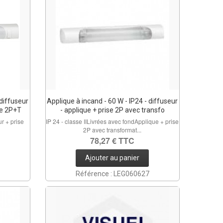
 diffuseur
Applique à incand - 60 W - IP24 - diffuseur
se 2P+T
- applique + prise 2P avec transfo
ur + prise
IP 24 - classe IILivrées avec fondApplique + prise
2P avec transformat...
78,27 € TTC
Ajouter au panier
Référence : LEG060627