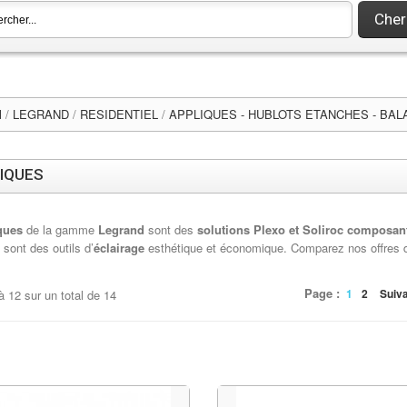
Cher
l
/
LEGRAND
/
RESIDENTIEL
/
APPLIQUES - HUBLOTS ETANCHES - BA
IQUES
ques
de la gamme
Legrand
sont des
solutions Plexo et Soliroc composa
s
sont des outils d’
éclairage
esthétique et économique. Comparez nos offres d
Page :
1
2
Suiv
à
12
sur un total de
14