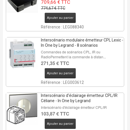
709,66 € TTC
774,67 € TTC
Ajouter au panier
Référence : LEG088340
Interscénario modulaire émetteur CPL Lexic -
In One by Legrand - 8 scénarios
Commandes de scénarios CPL, IR ou
RadioPermettent la commande à distan...
271,35 € TTC
Ajouter au panier
Référence : LEG003612
Interscénario d'éclairage émetteur CPL/IR
Céliane - In One by Legrand
Interscénario d'éclairage émetteur CPL/IR
103,87 € TTC
Ajouter au panier