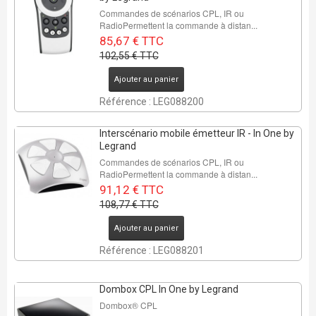
Commandes de scénarios CPL, IR ou
RadioPermettent la commande à distan...
85,67 € TTC
102,55 € TTC
Ajouter au panier
Référence : LEG088200
Interscénario mobile émetteur IR - In One by
Legrand
Commandes de scénarios CPL, IR ou
RadioPermettent la commande à distan...
91,12 € TTC
108,77 € TTC
Ajouter au panier
Référence : LEG088201
Dombox CPL In One by Legrand
Dombox® CPL