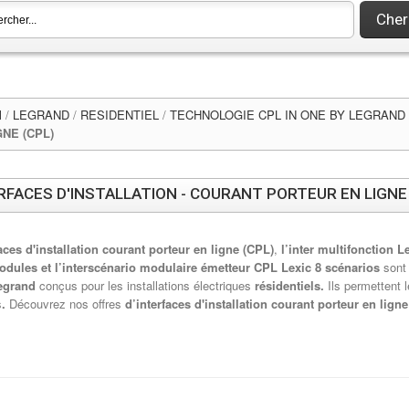
Cher
l
/
LEGRAND
/
RESIDENTIEL
/
TECHNOLOGIE CPL IN ONE BY LEGRAND
GNE (CPL)
RFACES D'INSTALLATION - COURANT PORTEUR EN LIGNE 
aces d'installation courant porteur en ligne (CPL)
,
l’inter multifonction Le
odules et l’interscénario modulaire émetteur CPL Lexic 8 scénarios
sont
egrand
conçus pour les installations électriques
résidentiels.
Ils permettent 
s
.
Découvrez nos offres
d’interfaces d'installation courant porteur en lign