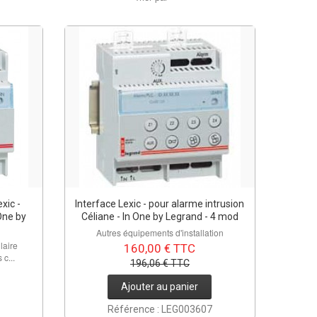
xic -
Interface Lexic - pour alarme intrusion
One by
Céliane - In One by Legrand - 4 mod
Autres équipements d'installation
laire
160,00 € TTC
c...
196,06 € TTC
Ajouter au panier
Référence : LEG003607