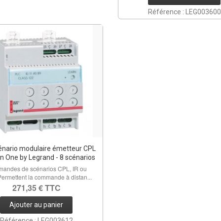
Référence : LEG003600
cénario modulaire émetteur CPL
 In One by Legrand - 8 scénarios
andes de scénarios CPL, IR ou
ermettent la commande à distan...
271,35 € TTC
Ajouter au panier
Référence : LEG003612