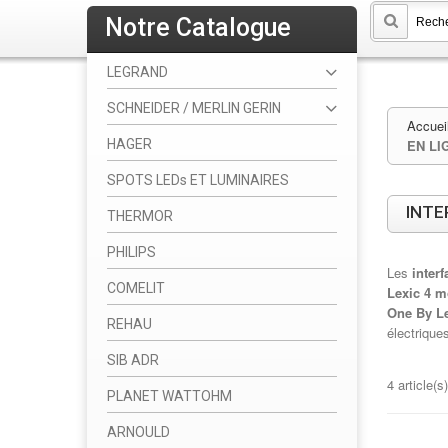
Notre Catalogue
LEGRAND
SCHNEIDER / MERLIN GERIN
Accuei
HAGER
EN LI
SPOTS LEDs ET LUMINAIRES
INTE
THERMOR
PHILIPS
Les
interf
COMELIT
Lexic 4 m
One By L
REHAU
électrique
SIB ADR
4 article(s)
PLANET WATTOHM
ARNOULD