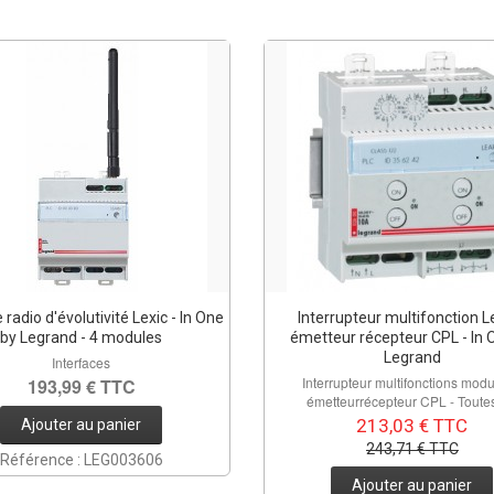
 radio d'évolutivité Lexic - In One
Interrupteur multifonction Le
by Legrand - 4 modules
émetteur récepteur CPL - In 
Legrand
Interfaces
Interrupteur multifonctions modu
193,99 € TTC
émetteurrécepteur CPL - Toutes 
213,03 € TTC
Ajouter au panier
243,71 € TTC
Référence : LEG003606
Ajouter au panier