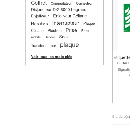
Coffret
Commutateur
Connecteur
Disjoncteur DX³ 6000 Legrand
Enjoliveur Céliane
Enjoliveur
Interrupteur
Plaque
Fiche droite
Prise
Céliane
Plastron
Prise
Socle
mobile
Repère
plaque
Transformateur
Voir tous les mots clés
Etiquett
espace
Signali
i
9 article(s)