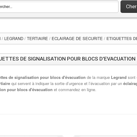
Cher
l
/
LEGRAND
/
TERTIAIRE
/
ECLAIRAGE DE SECURITE
/
ETIQUETTES D
UETTES DE SIGNALISATION POUR BLOCS D'EVACUATION
ettes de signalisation pour blocs d'évacuation
de la marque
Legrand
sont
tiaire
qui servent à indiquer la sortie d’urgence et l’évacuation par un
éclaira
tion pour blocs d'évacuation
et commandez en ligne.