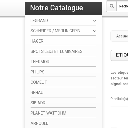
Notre Catalogue
LEGRAND
SCHNEIDER / MERLIN GERIN
Accuei
HAGER
SPOTS LEDs ET LUMINAIRES
ETIQ
THERMOR
Les
étiqu
PHILIPS
secteur
ter
COMELIT
signalisa
REHAU
9 article(s)
SIB ADR
PLANET WATTOHM
ARNOULD