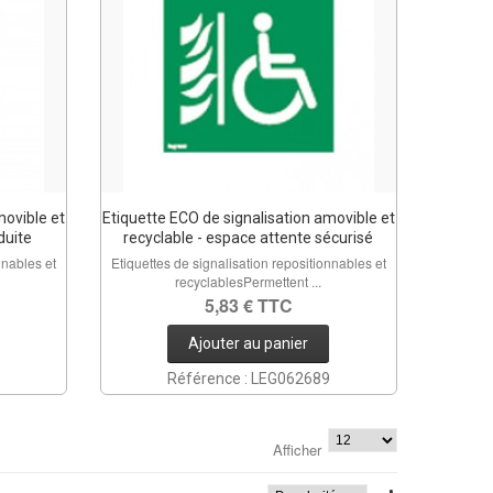
movible et
Etiquette ECO de signalisation amovible et
duite
recyclable - espace attente sécurisé
nnables et
Etiquettes de signalisation repositionnables et
recyclablesPermettent ...
5,83 € TTC
Ajouter au panier
Référence : LEG062689
Afficher