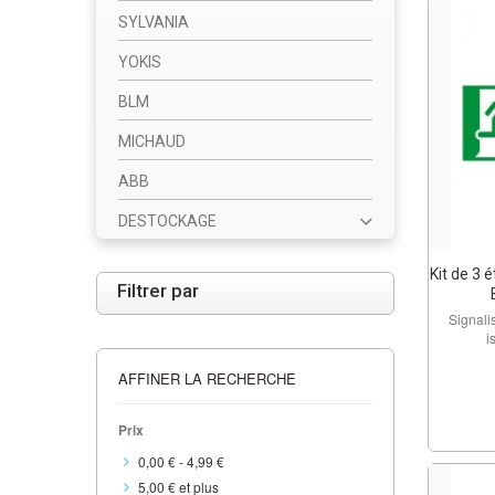
SYLVANIA
YOKIS
BLM
MICHAUD
ABB
DESTOCKAGE
Kit de 3 
Filtrer par
Signali
i
AFFINER LA RECHERCHE
Prix
0,00 €
-
4,99 €
5,00 €
et plus