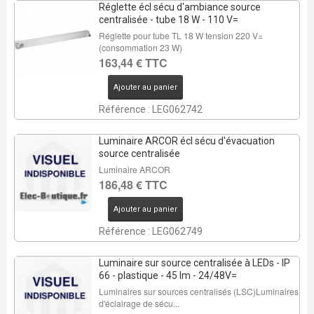
Réglette écl sécu d'ambiance source
centralisée - tube 18 W - 110 V=
Réglette pour tube TL 18 W tension 220 V=
(consommation 23 W)
163,44 € TTC
Ajouter au panier
Référence : LEG062742
Luminaire ARCOR écl sécu d'évacuation
source centralisée
Luminaire ARCOR
186,48 € TTC
Ajouter au panier
Référence : LEG062749
Luminaire sur source centralisée à LEDs - IP
66 - plastique - 45 lm - 24/48V=
Luminaires sur sources centralisés (LSC)Luminaires
d'éclairage de sécu...