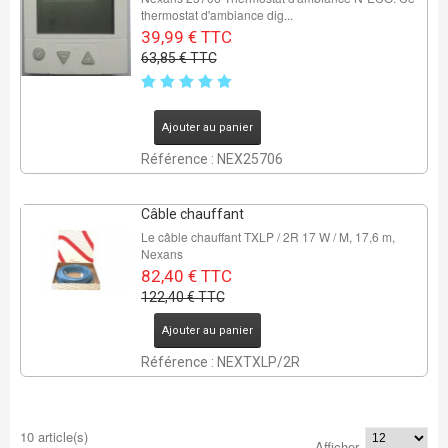
thermostat d'ambiance dig...
39,99 € TTC
63,85 € TTC
Ajouter au panier
Référence : NEX25706
Câble chauffant
Le câble chauffant TXLP / 2R 17 W / M, 17,6 m,
Nexans
82,40 € TTC
122,40 € TTC
Ajouter au panier
Référence : NEXTXLP/2R
10 article(s)
Afficher