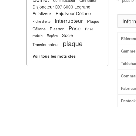
possibil
Commutateur
Connecteur
Disjoncteur DX³ 6000 Legrand
Enjoliveur Céliane
Enjoliveur
Interrupteur
Infor
Plaque
Fiche droite
Prise
Céliane
Plastron
Prise
Socle
mobile
Repère
Référen
plaque
Transformateur
Gamme 
Voir tous les mots clés
Téléchar
Comma
Fabrica
Destock