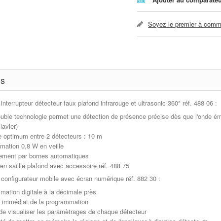
Soyez le premier à comme
ls
 interrupteur détecteur faux plafond infrarouge et ultrasonic 360° réf. 488 06 :
ouble technologie permet une détection de présence précise dès que l'onde é
lavier)
e optimum entre 2 détecteurs : 10 m
ation 0,8 W en veille
ement par bornes automatiques
 en saillie plafond avec accessoire réf. 488 75
 configurateur mobile avec écran numérique réf. 882 30 :
mation digitale à la décimale près
e immédiat de la programmation
de visualiser les paramètrages de chaque détecteur