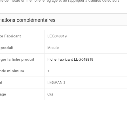
ité de mettre en mémoire le réglage et de l'appliquer à d'autres détecteurs
mations complémentaires
ce Fabricant
LEG048819
produit
Mosaic
ger la fiche produit
Fiche Fabricant LEG048819
nde minimum
1
nt
LEGRAND
age
Oui