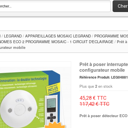
Cher
l
/
LEGRAND
/
APPAREILLAGES MOSAIC LEGRAND
/
PROGRAMME MOSA
OMES ECO 2 PROGRAMME MOSAIC - 1 CIRCUIT D'ECLAIRAGE
/
Prêt à
urateur mobile
Prêt à poser interrupt
configurateur mobile
Référence Produit: LEG0488
Plus que
2
en stock
45,28 € TTC
117,42 € TTC
Prêt à poser détecteur ECO