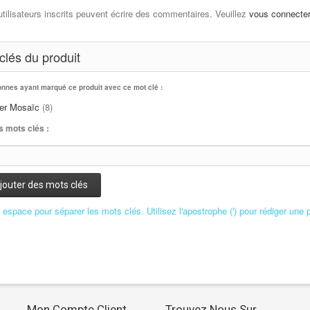
utilisateurs inscrits peuvent écrire des commentaires. Veuillez
vous connecte
clés du produit
onnes ayant marqué ce produit avec ce mot clé :
ser Mosaïc
(8)
s mots clés :
jouter des mots clés
n espace pour séparer les mots clés. Utilisez l'apostrophe (') pour rédiger une 
Mon Compte Client
Trouvez Nous Sur