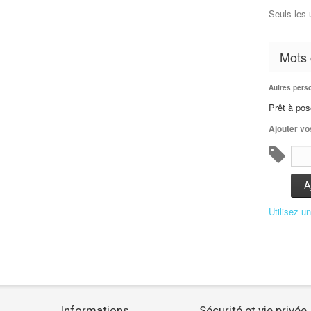
Seuls les 
Mots 
Autres pers
Prêt à po
Ajouter vo
A
Utilisez u
Informations
Sécurité et vie privée