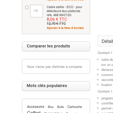
Cadre saillie - ECO - pour
détecteurs faux plafonds
réfs. 488 99/07/20
8,06 € TTC
12,70 € TTC
Ajouter à la liste d'envies
Détai
Comparer les produits
Contient 1
cette d
sur un c
Vous n'avez pas d'articles à comparer.
distanc
consomm
raccord
fixation
Mots clés populaires
Contient 1
program
contrôl
Accessoire
Cartouche
Bloc
Boîte
permet 
Coffret