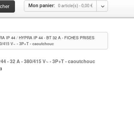
Mon panier:
cher
0 article(s) -
0,00 €
A IP 44
/
HYPRA IP 44 - BT 32 A - FICHES PRISES
80/415 V~ - 3P+T - caoutchouc
P44 - 32 A - 380/415 V~ - 3P+T - caoutchouc
93