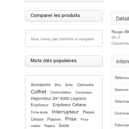
Comparer les produits
Détai
Rouge 38
3P+T
Vous n'avez pas d'articles à comparer.
Caoutcho
Infor
Mots clés populaires
Référen
Accessoire
Cartouche
Bloc
Boîte
Gamme 
Coffret
Commutateur
Connecteur
Disjoncteur DX³ 6000 Legrand
Téléchar
Enjoliveur Céliane
Enjoliveur
Interrupteur
Plaque
Fiche droite
Comma
Prise
Céliane
Plastron
Prise
Fabrica
Socle
mobile
Repère