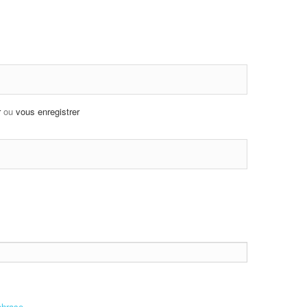
r
ou
vous enregistrer
phrase.