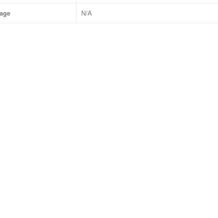
age
N/A