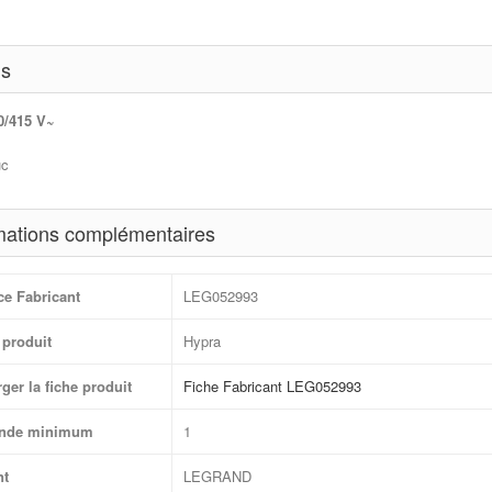
ls
0/415 V~
uc
mations complémentaires
ce Fabricant
LEG052993
produit
Hypra
ger la fiche produit
Fiche Fabricant LEG052993
nde minimum
1
nt
LEGRAND