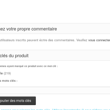
ez votre propre commentaire
utilisateurs inscrits peuvent écrire des commentaires. Veuillez
vous connecte
clés du produit
onnes ayant marqué ce produit avec ce mot clé :
le
(219)
s mots clés :
jouter des mots clés
n espace pour séparer les mots clés. Utilisez l'apostrophe (') pour rédiger une 