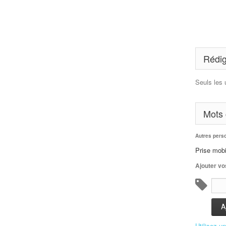
Rédig
Seuls les 
Mots 
Autres pers
Prise mobi
Ajouter vo
A
Utilisez u