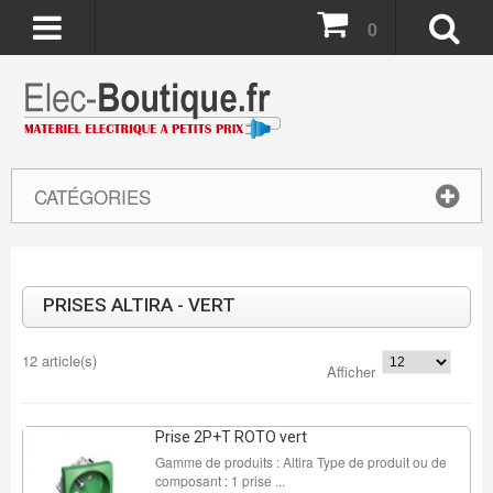
0
CATÉGORIES
PRISES ALTIRA - VERT
12 article(s)
Afficher
Prise 2P+T ROTO vert
Gamme de produits : Altira Type de produit ou de
composant : 1 prise ...