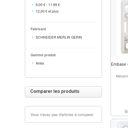
9,00 €
-
11,99 €
12,00 €
et plus
Fabricant
SCHNEIDER MERLIN GERIN
Gamme produit
Alréa
Embase +
Mécani
Comparer les produits
R
Vous n'avez pas d'articles à comparer.