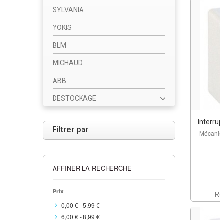
SYLVANIA
YOKIS
BLM
MICHAUD
ABB
DESTOCKAGE
Interr
Filtrer par
Mécani
AFFINER LA RECHERCHE
Prix
R
0,00 €
-
5,99 €
6,00 €
-
8,99 €