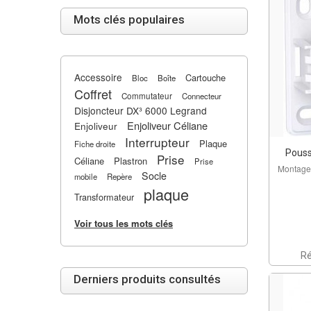
Mots clés populaires
Accessoire
Cartouche
Bloc
Boîte
Coffret
Commutateur
Connecteur
Disjoncteur DX³ 6000 Legrand
Enjoliveur Céliane
Enjoliveur
Interrupteur
Plaque
Fiche droite
Pouss
Prise
Céliane
Plastron
Prise
Montage 
Socle
mobile
Repère
plaque
Transformateur
Voir tous les mots clés
Ré
Derniers produits consultés