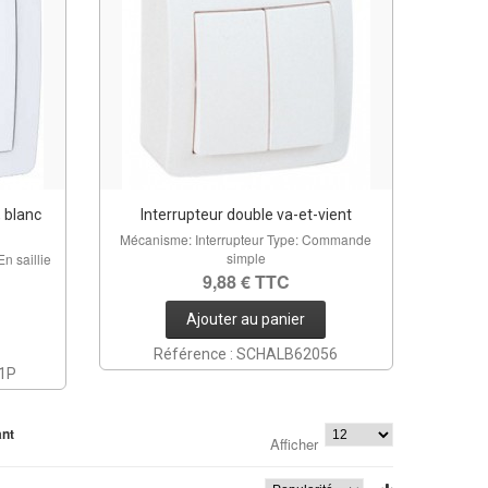
, blanc
Interrupteur double va-et-vient
Mécanisme: Interrupteur Type: Commande
simple
n saillie
9,88 € TTC
Ajouter au panier
Référence : SCHALB62056
51P
ant
Afficher