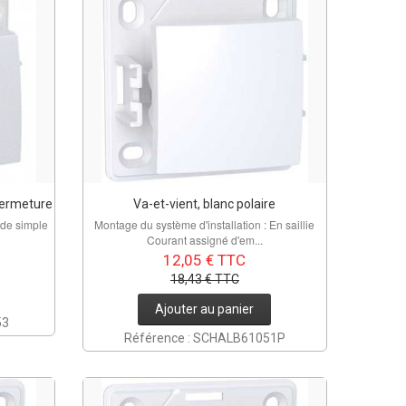
fermeture
Va-et-vient, blanc polaire
de simple
Montage du système d'installation : En saillie
Courant assigné d'em...
12,05 € TTC
18,43 € TTC
Ajouter au panier
53
Référence : SCHALB61051P