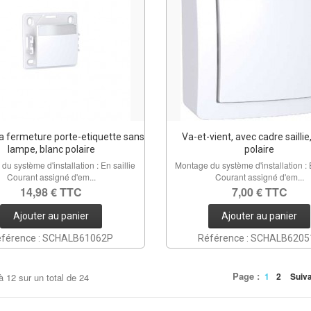
a fermeture porte-etiquette sans
Va-et-vient, avec cadre saillie
lampe, blanc polaire
polaire
du système d'installation : En saillie
Montage du système d'installation : E
Courant assigné d'em...
Courant assigné d'em...
14,98 € TTC
7,00 € TTC
Ajouter au panier
Ajouter au panier
férence : SCHALB61062P
Référence : SCHALB620
Page :
1
2
Suiv
à
12
sur un total de
24