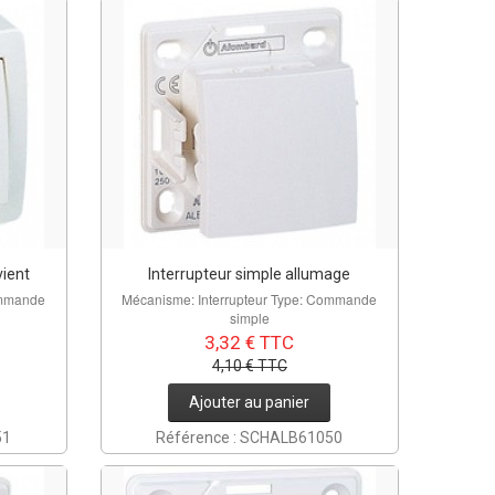
vient
Interrupteur simple allumage
ommande
Mécanisme: Interrupteur Type: Commande
simple
3,32 € TTC
4,10 € TTC
Ajouter au panier
51
Référence : SCHALB61050