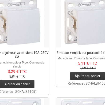
 enjoliveur va-et-vient 10A-250V
Embase + enjoliveur poussoir à 
CA
Mécanisme: Poussoir Type: Comman
sme: Interrupteur Type: Commande
5,11 € TTC
simple
5,69 € TTC
3,29 € TTC
Ajouter au panier
3,84 € TTC
Référence : SCHALB610
Ajouter au panier
éférence : SCHALB61051